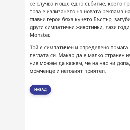
се случва и още едно събитие, което п
това е излизането на новата реклама н
главни герои бяха кучето Бъстър, загуб
други симпатични животинки, тази годи
Monster.
Той е симпатичен и определено помага
леглата си. Макар да е малко странен 
ние можем да кажем, че на нас ни допа
момченце и неговият приятел.
НАЗАД