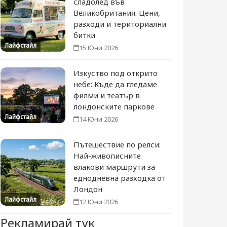
сладолед във
Великобритания: Цени,
разходи и териториални
битки
Лайфстайл
15 Юни 2026
Изкуство под открито
небе: Къде да гледаме
филми и театър в
лондонските паркове
Лайфстайл
14 Юни 2026
Пътешествие по релси:
Най-живописните
влакови маршрути за
еднодневна разходка от
Лондон
Лайфстайл
12 Юни 2026
Рекламирай тук