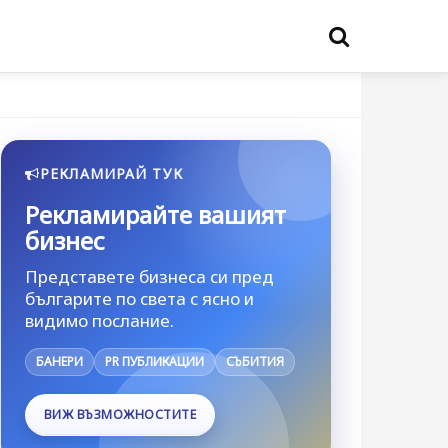
РЕКЛАМИРАЙ ТУК
Рекламирайте вашият
бизнес
Представете бизнеса си пред
българите по света с ясно и
видимо послание.
БАНЕРИ
PR ПУБЛИКАЦИИ
СЪБИТИЯ
ВИЖ ВЪЗМОЖНОСТИТЕ