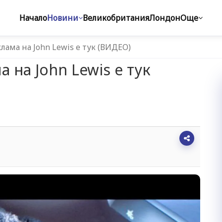
Начало
Новини
Великобритания
Лондон
Още
лама на John Lewis e тук (ВИДЕО)
 на John Lewis e тук