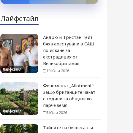
Лайфстайл
Андрю и Тристан Тейт
бяха арестувани в САЩ
по искане за
екстрадиция от
Великобритания
Лайфстайл
19 Юли 2026
Феноменът „Allotment“:
Защо британците чакат
с години за общинско
парче земя
Лайфстайл
5 Юли 2026
Тайните на бизнеса със