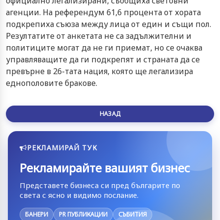
официално легализирани, съобщиха световни
агенции. На референдум 61,6 процента от хората
подкрепиха съюза между лица от един и същи пол.
Резултатите от анкетата не са задължителни и
политиците могат да не ги приемат, но се очаква
управляващите да ги подкрепят и страната да се
превърне в 26-тата нация, която ще легализира
еднополовите бракове.
НАЗАД
РЕКЛАМИРАЙ ТУК
Рекламирайте вашият бизнес
Представете бизнеса си пред българите по
света с ясно и видимо послание.
БАНЕРИ
PR ПУБЛИКАЦИИ
СЪБИТИЯ