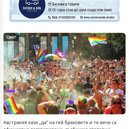
Свят
Aвстралия каза „да“ на гей браковете и те вече са