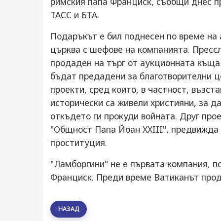
римския папа Франциск, съобщи днес п
ТАСС и БТА.
Подаръкът е бил поднесен по време на
църква с шефове на компанията. Пресс
продаден на търг от аукционната къща 
бъдат предадени за благотворителни ц
проекти, сред които, в частност, възст
исторически са живели християни, за да
откъдето ги прокуди войната. Друг про
"Общност Папа Йоан XXIII", предвижда
проституция.
"Ламборгини" не е първата компания, 
Франциск. Преди време Ватиканът прод
НАЗАД