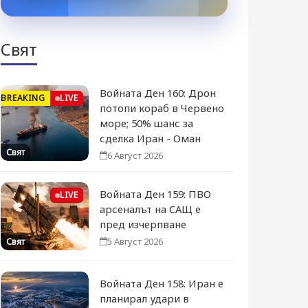
Свят
Войната Ден 160: Дрон
BREAKING
LIVE
потопи кораб в Червено
море; 50% шанс за
сделка Иран - Оман
Свят
6 Август 2026
Войната Ден 159: ПВО
LIVE
арсеналът на САЩ е
пред изчерпване
5 Август 2026
Свят
Войната Ден 158: Иран е
планирал удари в