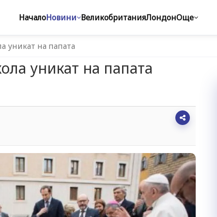
Начало
Новини
Великобритания
Лондон
Още
а уникат на папата
ола уникат на папата