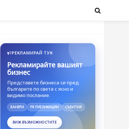
РЕКЛАМИРАЙ ТУК
Рекламирайте вашият
бизнес
Представете бизнеса си пред
българите по света с ясно и
видимо послание.
БАНЕРИ
PR ПУБЛИКАЦИИ
СЪБИТИЯ
ВИЖ ВЪЗМОЖНОСТИТЕ