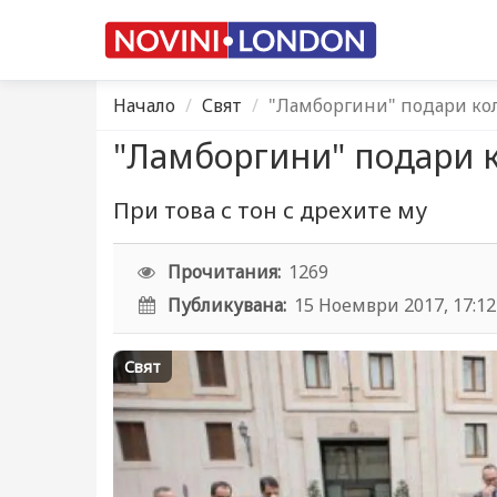
Начало
Свят
"Ламборгини" подари кол
"Ламборгини" подари к
При това с тон с дрехите му
Прочитания:
1269
Публикувана:
15 Ноември 2017, 17:12
Свят