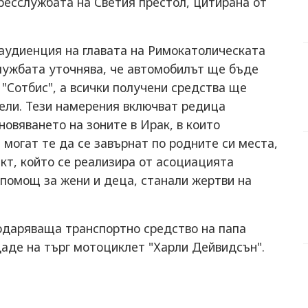
ресслужбата на Светия престол, цитирана от
 аудиенция на главата на Римокатолическата
лужбата уточнява, че автомобилът ще бъде
"Сотбис", а всички получени средства ще
ели. Тези намерения включват редица
ановяването на зоните в Ирак, в които
 могат те да се завърнат по родните си места,
ект, който се реализира от асоциацията
 помощ за жени и деца, станали жертви на
подаряваща транспортно средство на папа
аде на търг мотоциклет "Харли Дейвидсън".