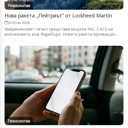
Технологии
Нова ракета „Пейтриът“ от Lockheed Martin
30 Юли 2026
Американският гигант представи модела PAC-3 ACE на
изложението във Фарнбъро. Новата ракета-прехващач...
Технологии