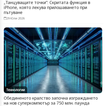
„Танцуващите точки“: Скритата функция в
iPhone, която лекува прилошаването при
пътуване
29 Юли 2026
Технологии
Обединеното кралство започна изграждането
на нов суперкомпютър за 750 млн. паунда