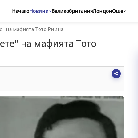
Начало
Новини
Великобритания
Лондон
Още
е" на мафията Тото Риина
ете" на мафията Тото