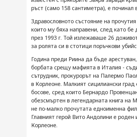
ръст (само 158 сантиметра), е починал 
Здравословното състояние на прочутия
които му бяха направени, след като бе 
през 1993 г. Той излежаваше 26 доживо
за ролята си в стотици поръчкови убийс
Година преди Риина да бъде арестуван,
борбата срещу мафията в Италия - съд
сътрудник, прокурорът на Палермо Паол
в Корлеоне. Малкият сицилиански град 
босове, сред които Бернардо Провенцан
обезсмъртен в легендарната книга на М
не по-малко прочутата едноименна фил
Главният герой Вито Андолини е роден 
Корлеоне.