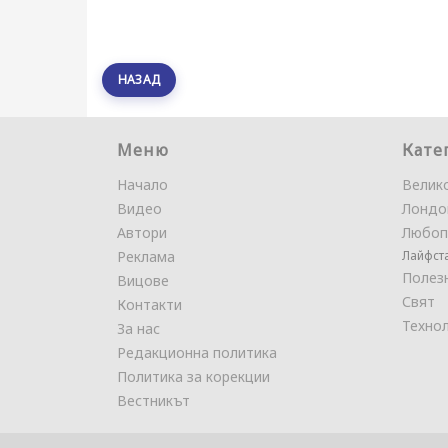
НАЗАД
Меню
Кате
Начало
Велик
Видео
Лондо
Автори
Любоп
Реклама
Лайфст
Полез
Вицове
Свят
Контакти
Техно
За нас
Редакционна политика
Политика за корекции
Вестникът