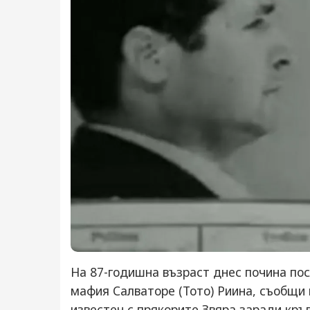
На 87-годишна възраст днес почина пос
мафия Салваторе (Тото) Риина, съобщи 
известен с прякорите Звяра заради кръ