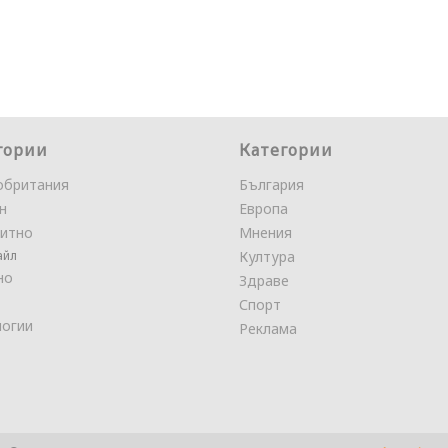
гории
Категории
обритания
България
н
Европа
итно
Мнения
айл
Култура
но
Здраве
Спорт
логии
Реклама