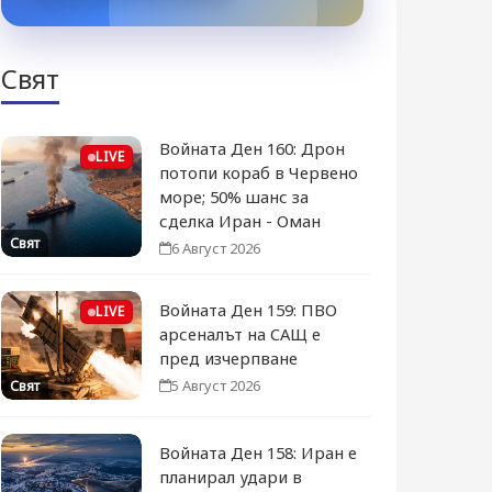
Свят
Войната Ден 160: Дрон
LIVE
потопи кораб в Червено
море; 50% шанс за
сделка Иран - Оман
Свят
6 Август 2026
Войната Ден 159: ПВО
LIVE
арсеналът на САЩ е
пред изчерпване
5 Август 2026
Свят
Войната Ден 158: Иран е
планирал удари в