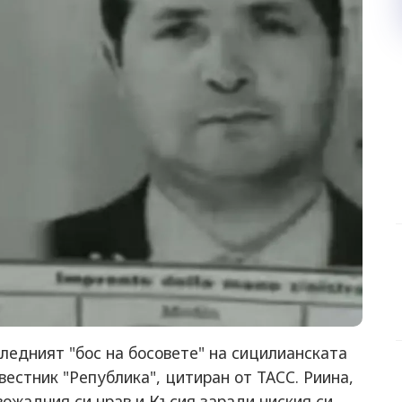
ледният "бос на босовете" на сицилианската
вестник "Република", цитиран от ТАСС. Риина,
вожадния си нрав и Късия заради ниския си