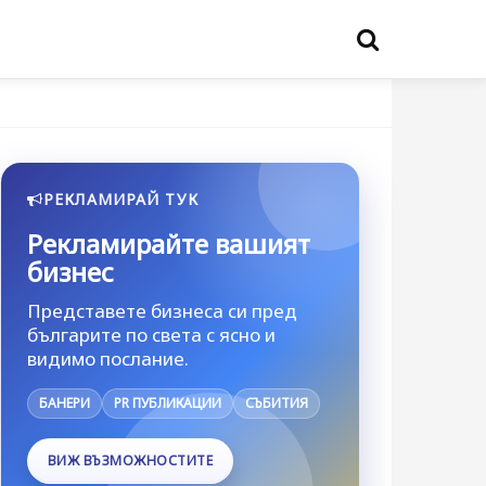
РЕКЛАМИРАЙ ТУК
Рекламирайте вашият
бизнес
Представете бизнеса си пред
българите по света с ясно и
видимо послание.
БАНЕРИ
PR ПУБЛИКАЦИИ
СЪБИТИЯ
ВИЖ ВЪЗМОЖНОСТИТЕ