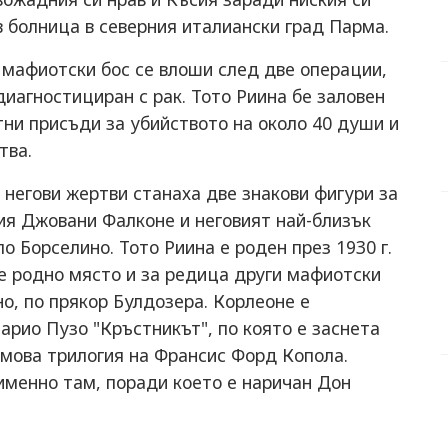
в болница в северния италиански град Парма.
 мафиотски бос се влоши след две операции,
диагностициран с рак. Тото Риина бе заловен
тни присъди за убийството на около 40 души и
тва.
 негови жертви станаха две знакови фигури за
ия Джовани Фалконе и неговият най-близък
о Борселино. Тото Риина е роден през 1930 г.
е родно място и за редица други мафиотски
о, по прякор Булдозера. Корлеоне е
арио Пузо "Кръстникът", по която е заснета
мова трилогия на Франсис Форд Копола.
именно там, поради което е наричан Дон