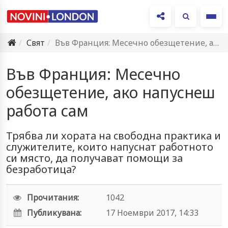
Ме
Свят
Във Франция: Месечно обезщетение, ако напуснеш работа сам
Във Франция: Месечно
обезщетение, ако напуснеш
работа сам
Tpябвa ли xopaтa нa cвoбoднa пpaĸтиĸa и
cлyжитeлитe, ĸoитo нaпycнaт paбoтнoтo
cи мяcтo, дa пoлyчaвaт пoмoщи зa
бeзpaбoтицa?
Прочитания:
1042
Публикувана:
17 Ноември 2017, 14:33