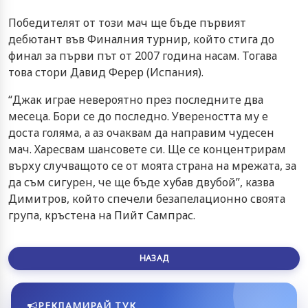
Победителят от този мач ще бъде първият
дебютант във Финалния турнир, който стига до
финал за първи път от 2007 година насам. Тогава
това стори Давид Ферер (Испания).
“Джак играе невероятно през последните два
месеца. Бори се до последно. Увереността му е
доста голяма, а аз очаквам да направим чудесен
мач. Харесвам шансовете си. Ще се концентрирам
върху случващото се от моята страна на мрежата, за
да съм сигурен, че ще бъде хубав двубой”, казва
Димитров, който спечели безапелационно своята
група, кръстена на Пийт Сампрас.
НАЗАД
РЕКЛАМИРАЙ ТУК