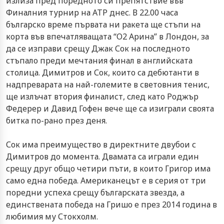
излиза пред поредното си препятствие във
Финалния турнир на ATP днес. В 22.00 часа
българско време първата ни ракета ще стъпи на
корта във впечатляващата “О2 Арина” в Лондон, за
да се изправи срещу Джак Сок на последното
стъпало преди мечтания финал в английската
столица. Димитров и Сок, които са дебютанти в
надпреварата на най-големите в световния тенис,
ще излъчат втория финалист, след като Роджър
Федерер и Давид Гофен вече ще са изиграли своята
битка по-рано през деня.
Сок има преимущество в директните двубои с
Димитров до момента. Двамата са играли един
срещу друг общо четири пъти, в които Григор има
само една победа. Американецът е в серия от три
поредни успеха срещу българската звезда, а
единствената победа на Гришо е през 2014 година в
любимия му Стокхолм.