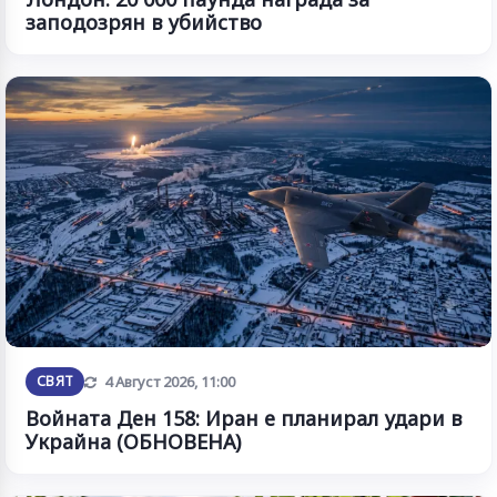
заподозрян в убийство
Обновена
СВЯТ
4 Август 2026, 11:00
Войната Ден 158: Иран е планирал удари в
Украйна (ОБНОВЕНА)