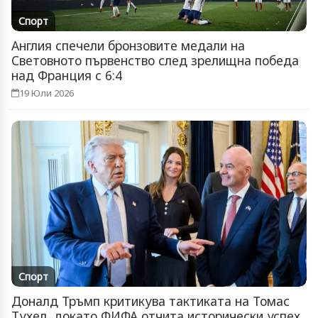
Спорт
Англия спечели бронзовите медали на
Световното първенство след зрелищна победа
над Франция с 6:4
19 Юли 2026
Спорт
Доналд Тръмп критикува тактиката на Томас
Тухел, докато ФИФА отчита исторически успех