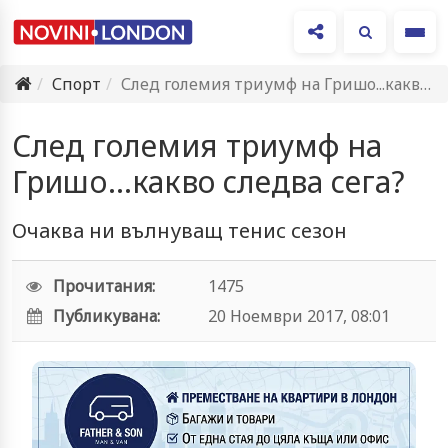
Ме
Спорт
След големия триумф на Гришo...какво следва сега?
След големия триумф на
Гришo...какво следва сега?
Очаква ни вълнуващ тенис сезон
Прочитания:
1475
Публикувана:
20 Ноември 2017, 08:01