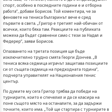
спорт, особено в последните години е и отборна
работа”, добави Борисов. Той коментира, че за
феновете на тениса българинът вече е сред
първите в света. „Григор е третият най-обичан от
всички, които бяха там. Реакциите на публиката
можеха да бъдат сравнени само с тези за Надал и
Федерер”, заяви Борисов.
Опазването на третата позиция ще бъде
изключително трудно смята Георги Дончев. „В
тениса всяка седмица играчът защитава позициите
си от същата седмица на предходната година”,
подчерта управителят на Националния тенис
център.
По думите му сега Григор трябва да победи на
турнирите, които е спечелил и да се класира на
поне същото място на останалите, за да задържи
точките, които има. „Той ще стартира с турнирите в