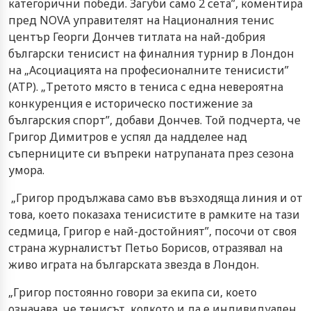
категорични победи. Загуби само 2 сета”, коментира
пред NOVA управителят на Националния тенис
център Георги Дончев титлата на най-добрия
български тенисист на финалния турнир в Лондон
на „Асоциацията на професионалните тенисисти”
(АТР). „Третото място в тениса с една невероятна
конкуренция е историческо постижение за
българския спорт”, добави Дончев. Той подчерта, че
Григор Димитров е успял да надделее над
съперниците си въпреки натрупаната през сезона
умора.
„Григор продължава само във възходяща линия и от
това, което показаха тенисистите в рамките на тази
седмица, Григор е най-достойният”, посочи от своя
страна журналистът Петьо Борисов, отразявал на
живо играта на българската звезда в Лондон.
„Григор постоянно говори за екипа си, което
означава, че тенисът, колкото и да е индивидуален