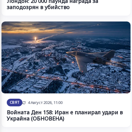
Лондон: 20 000 паунда награда за
заподозрян в убийство
Обновена
СВЯТ
4 Август 2026, 11:00
Войната Ден 158: Иран е планирал удари в
Украйна (ОБНОВЕНА)