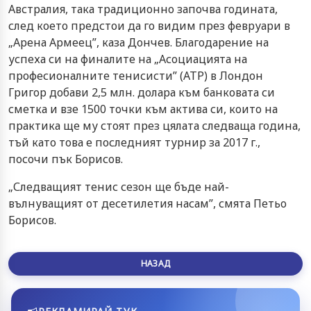
Австралия, така традиционно започва годината,
след което предстои да го видим през февруари в
„Арена Армеец”, каза Дончев. Благодарение на
успеха си на финалите на „Асоциацията на
професионалните тенисисти” (АТР) в Лондон
Григор добави 2,5 млн. долара към банковата си
сметка и взе 1500 точки към актива си, които на
практика ще му стоят през цялата следваща година,
тъй като това е последният турнир за 2017 г.,
посочи пък Борисов.
„Следващият тенис сезон ще бъде най-
вълнуващият от десетилетия насам”, смята Петьо
Борисов.
НАЗАД