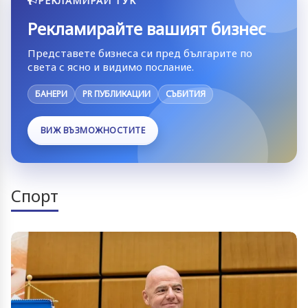
РЕКЛАМИРАЙ ТУК
Рекламирайте вашият бизнес
Представете бизнеса си пред българите по
света с ясно и видимо послание.
БАНЕРИ
PR ПУБЛИКАЦИИ
СЪБИТИЯ
ВИЖ ВЪЗМОЖНОСТИТЕ
Спорт