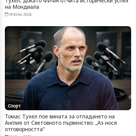
Тухел, докато ФИФА отчита исторически успех
на Мондиала
18 Юли 2026
Спорт
Томас Тухел пое вината за отпадането на
Англия от Световното първенство: „Аз нося
отговорността“