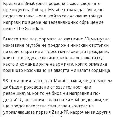
Кризата в Зимбабве прерасна в хаос, след като
президентът Робърт Мугабе отказа да обяви, че
подава оставка – ход, който се очакваше той да
направи по време на телевизионно обръщение,
пише The Guardian.
Вместо това под формата на хаотично 30-минутно
изказване Мугабе не предложи никакви отстъпки
на своите критици – десетките хиляди граждани,
които проведоха митинг с искане оставката му,
както и командирите на армията, които оглавиха
военното изземване на властта миналата седмица.
93-годишният автократ Мугабе заяви, че „не можем
да бъдем ръководени от язвителност или
реваншизъм, които не биха ни направили по-
добри”. Държавният глава на Зимбабве добави, че
ще председателства специален конгрес на
управляващата партия Zanu-PF, насрочен за другия