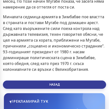
месец. По този начин Мугабе показа, че засега няма
намерение да се оттегля от поста си.
Миналата седмица армията в Зимбабве пое властта
в страната и постави Мугабе под домашен арест.
След като въоръжените сили поеха контрола над
държавната телевизия, техен говорител обясни, че
цел на армията са хората, приближени на Мугабе,
причинили „социално и икономическо страдание”.
93-годишният президент от 1980 г. насам
доминираше политическата сцена в Зимбабве,
която обедня, след като през 1970 г. скъса
колониалните си връзки с Великобритания.
НАЗАД
РЕКЛАМИРАЙ ТУК