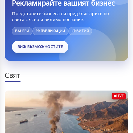
Рекламирайте вашият бизнес
Представете бизнеса си пред българите по
света с ясно и видимо послание.
БАНЕРИ
PR ПУБЛИКАЦИИ
СЪБИТИЯ
ВИЖ ВЪЗМОЖНОСТИТЕ
Свят
LIVE