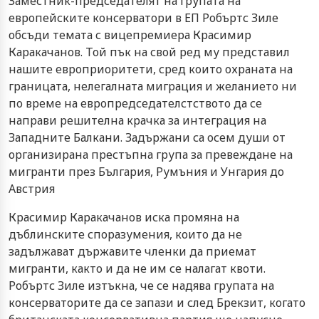
Заместник-председателят на групата на
европейските консерватори в ЕП Робъртс Зиле
обсъди темата с вицепремиера Красимир
Каракачанов. Той пък на свой ред му представил
нашите европриоритети, сред които охраната на
границата, нелегалната миграция и желанието ни
по време на европредседателстството да се
направи решителна крачка за интеграция на
Западните Балкани. Задържани са осем души от
организирана престъпна група за превеждане на
мигранти през България, Румъния и Унгария до
Австрия
Красимир Каракачанов иска промяна на
дъблинските споразумения, които да не
задължават държавите членки да приемат
мигранти, както и да не им се налагат квоти.
Робъртс Зиле изтъкна, че се надява групата на
консерваторите да се запази и след Брекзит, когато