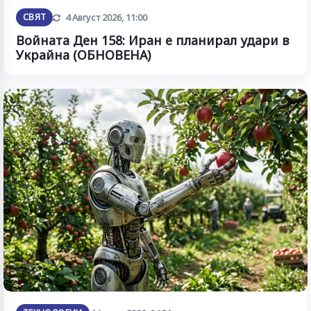
Обновена
СВЯТ
4 Август 2026, 11:00
Войната Ден 158: Иран е планирал удари в
Украйна (ОБНОВЕНА)