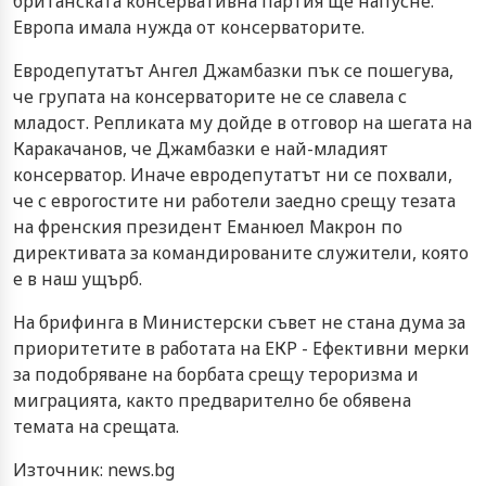
британската консервативна партия ще напусне.
Европа имала нужда от консерваторите.
Евродепутатът Ангел Джамбазки пък се пошегува,
че групата на консерваторите не се славела с
младост. Репликата му дойде в отговор на шегата на
Каракачанов, че Джамбазки е най-младият
консерватор. Иначе евродепутатът ни се похвали,
че с еврогостите ни работели заедно срещу тезата
на френския президент Еманюел Макрон по
директивата за командированите служители, която
e в наш ущърб.
На брифинга в Министерски съвет не стана дума за
приоритетите в работата на ЕКР - Ефективни мерки
за подобряване на борбата срещу тероризма и
миграцията, както предварително бе обявена
темата на срещата.
Източник: news.bg