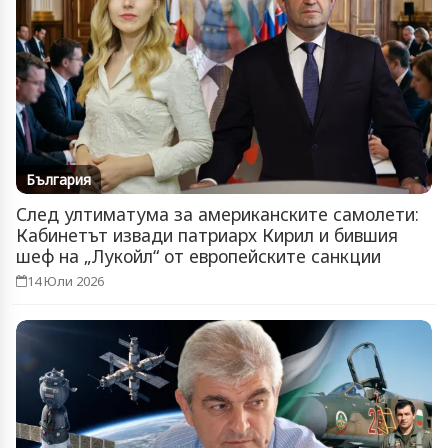
България
След ултиматума за американските самолети:
Кабинетът извади патриарх Кирил и бившия
шеф на „Лукойл“ от европейските санкции
14 Юли 2026