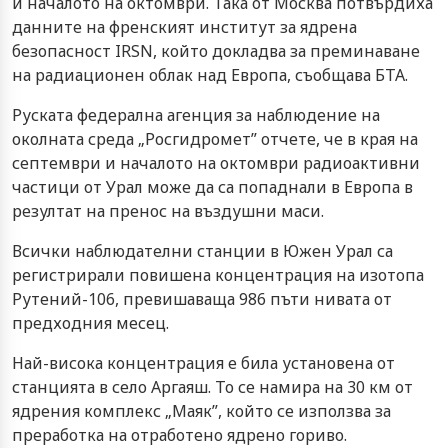
и началото на октомври. Така от Москва потвърдиха
данните на френският институт за ядрена
безопасност IRSN, който докладва за преминаване
на радиационен облак над Европа, съобщава БТА.
Руската федерална агенция за наблюдение на
околната среда „Росгидромет” отчете, че в края на
септември и началото на октомври радиоактивни
частици от Урал може да са попаднали в Европа в
резултат на пренос на въздушни маси.
Всички наблюдателни станции в Южен Урал са
регистрирали повишена концентрация на изотопа
Рутений-106, превишаваща 986 пъти нивата от
предходния месец.
Най-висока концентрация е била установена от
станцията в село Аргаяш. То се намира на 30 км от
ядрения комплекс „Маяк”, който се използва за
преработка на отработено ядрено гориво.