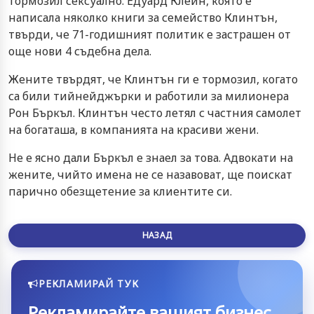
тормозил сексуално. Едуард Клейн, която е
написала няколко книги за семейство Клинтън,
твърди, че 71-годишният политик е застрашен от
още нови 4 съдебна дела.
Жените твърдят, че Клинтън ги е тормозил, когато
са били тийнейджърки и работили за милионера
Рон Бъркъл. Клинтън често летял с частния самолет
на богаташа, в компанията на красиви жени.
Не е ясно дали Бъркъл е знаел за това. Адвокати на
жените, чийто имена не се назавоват, ще поискат
парично обезщетение за клиентите си.
НАЗАД
РЕКЛАМИРАЙ ТУК
Рекламирайте вашият бизнес