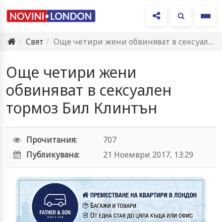
Ме
Свят
Още четири жени обвиняват в сексуален тормоз Бил Клинтън
Още четири жени
обвиняват в сексуален
тормоз Бил Клинтън
Прочитания:
707
Публикувана:
21 Ноември 2017, 13:29