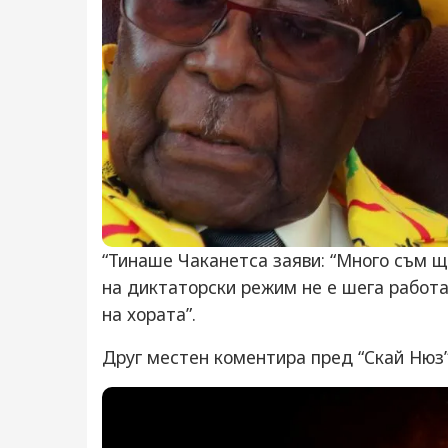
“Тинаше Чаканетса заяви: “Много съм ща
на диктаторски режим не е шега работа
на хората”.
Друг местен коментира пред “Скай Нюз”: