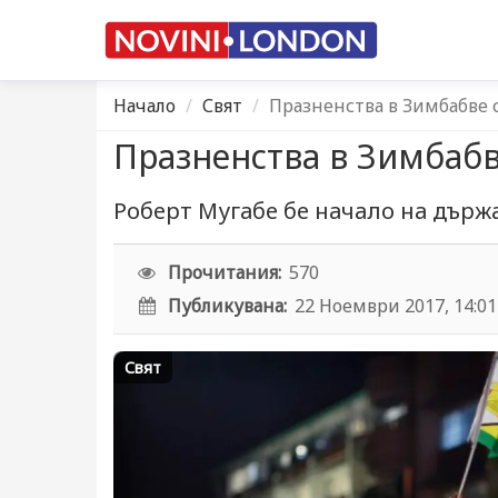
Начало
Свят
Празненства в Зимбабве 
Празненства в Зимбабв
Роберт Мугабе бе начало на държ
Прочитания:
570
Публикувана:
22 Ноември 2017, 14:01
Свят