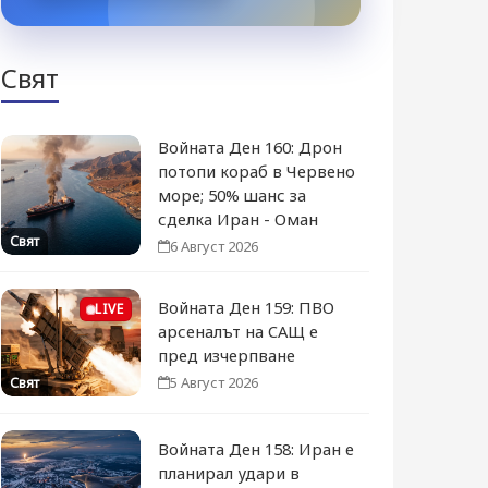
Свят
Войната Ден 160: Дрон
потопи кораб в Червено
море; 50% шанс за
сделка Иран - Оман
Свят
6 Август 2026
Войната Ден 159: ПВО
LIVE
арсеналът на САЩ е
пред изчерпване
5 Август 2026
Свят
Войната Ден 158: Иран е
планирал удари в