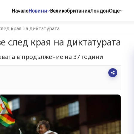
Начало
Новини
Великобритания
Лондон
Още
след края на диктатурата
е след края на диктатурата
авата в продължение на 37 години