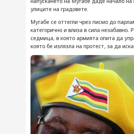
напускането на Мугабе даде начало на 
улиците на градовете.
Мугабе се оттегли чрез писмо до парла
категорично и влиза в сила незабавно
седмица, в която армията опита да упр
която бе излязла на протест, за да иск