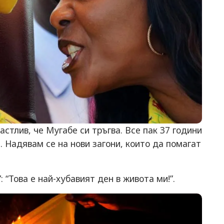
стлив, че Мугабе си тръгва. Все пак 37 години
. Надявам се на нови загони, които да помагат
 “Това е най-хубавият ден в живота ми!”.