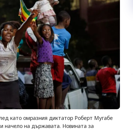
лед като омразния диктатор Роберт Мугабе
ни начело на държавата. Новината за