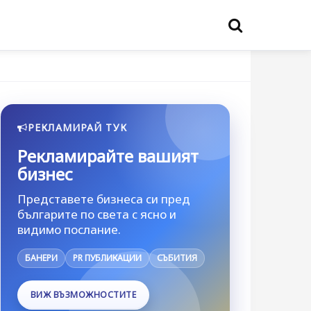
РЕКЛАМИРАЙ ТУК
Рекламирайте вашият
бизнес
Представете бизнеса си пред
българите по света с ясно и
видимо послание.
БАНЕРИ
PR ПУБЛИКАЦИИ
СЪБИТИЯ
ВИЖ ВЪЗМОЖНОСТИТЕ