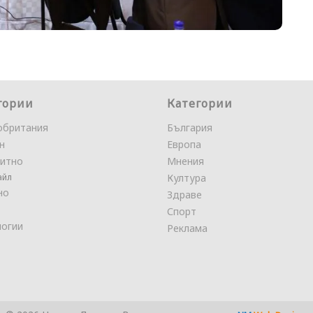
гории
Категории
обритания
България
н
Европа
итно
Мнения
айл
Култура
но
Здраве
Спорт
логии
Реклама