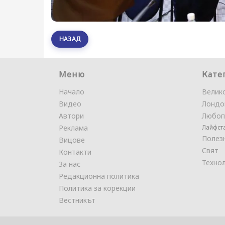
НАЗАД
Меню
Кате
Начало
Велик
Видео
Лондо
Автори
Любоп
Реклама
Лайфст
Полез
Вицове
Свят
Контакти
Техно
За нас
Редакционна политика
Политика за корекции
Вестникът