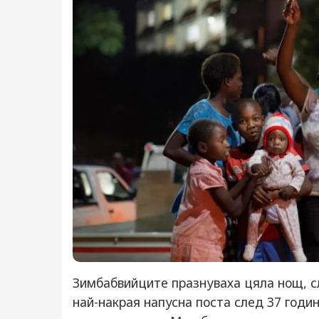
Зимбабвийците празнуваха цяла нощ, с
най-накрая напусна поста след 37 годи