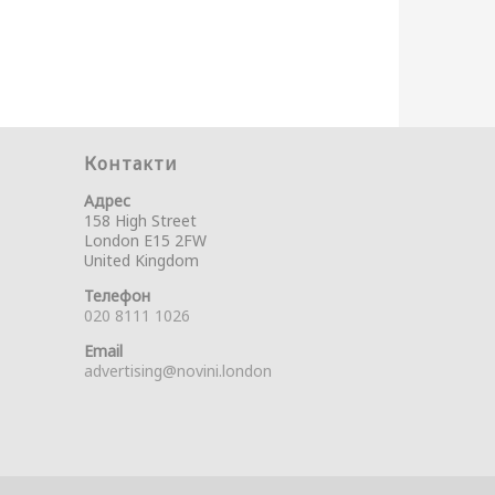
Контакти
Адрес
158 High Street
London E15 2FW
United Kingdom
Телефон
020 8111 1026
Email
advertising@novini.london