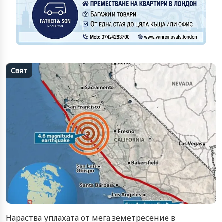
Свят
Нараства уплахата от мега земетресение в