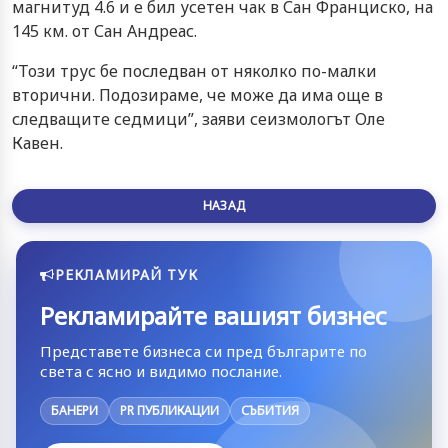
магнитуд 4.6 и е бил усетен чак в Сан Франциско, на
145 км. от Сан Андреас.
“Този трус бе последван от няколко по-малки
вторични. Подозираме, че може да има още в
следващите седмици”, заяви сеизмологът Оле
Кавен.
НАЗАД
РЕКЛАМИРАЙ ТУК
Рекламирайте вашият бизнес
Представете бизнеса си пред българите по
света с ясно и видимо послание.
БАНЕРИ
PR ПУБЛИКАЦИИ
СЪБИТИЯ