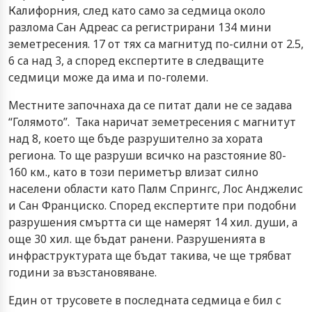
Калифорния, след като само за седмица около
разлома Сан Адреас са регистрирани 134 мини
земетресения. 17 от тях са магнитуд по-силни от 2.5,
6 са над 3, а според експертите в следващите
седмици може да има и по-големи.
Местните започнаха да се питат дали не се задава
“Голямото”. Така наричат земетресения с магнитут
над 8, което ще бъде разрушително за хората
региона. То ще разруши всичко на разстояние 80-
160 км., като в този периметър влизат силно
населени области като Палм Спрингс, Лос Анджелис
и Сан Франциско. Според експертите при подобни
разрушения смъртта си ще намерят 14 хил. души, а
още 30 хил. ще бъдат ранени. Разрушенията в
инфраструктурата ще бъдат такива, че ще трябват
години за възстановяване.
Един от трусовете в последната седмица е бил с