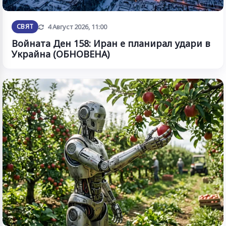
Обновена
СВЯТ
4 Август 2026, 11:00
Войната Ден 158: Иран е планирал удари в
Украйна (ОБНОВЕНА)