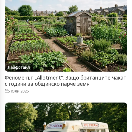
Лайфстайл
Феноменът „Allotment“: Защо британците чакат
с години за общинско парче земя
5 Юли 2026