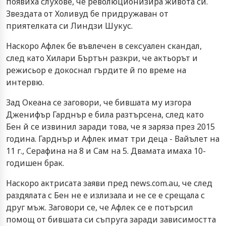
появиха слухове, че революционизира живота си.
Звездата от Холивуд бе придружаван от
приятелката си Линдзи Шукус.
Наскоро Афлек бе въвлечен в сексуален скандал,
след като Хилари Бъртън разкри, че актьорът и
режисьор е докоснал гърдите й по време на
интервю.
Зад Океана се заговори, че бившата му изгора
Дженифър Гарднър е била разтърсена, след като
Бен й се извинил заради това, че я заряза през 2015
година. Гарднър и Афлек имат три деца - Вайълет на
11 г., Серафина на 8 и Сам на 5. Двамата имаха 10-
годишен брак.
Наскоро актрисата заяви пред
news.com.au
, че след
раздялата с Бен не е излизала и не се е срещала с
друг мъж. Заговори се, че Афлек се е потърсил
помощ от бившата си съпруга заради зависимостта