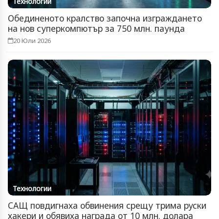
Технологии
Обединеното кралство започна изграждането
на нов суперкомпютър за 750 млн. паунда
20 Юли 2026
Технологии
САЩ повдигнаха обвинения срещу трима руски
хакери и обявиха награда от 10 млн. долара