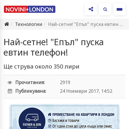
Ме
Технологии
Най-сетне! "Епъл" пуска евтин телефон!
Най-сетне! "Епъл" пуска
евтин телефон!
Ще струва около 350 лири
Прочитания:
2919
Публикувана:
24 Ноември 2017, 14:52