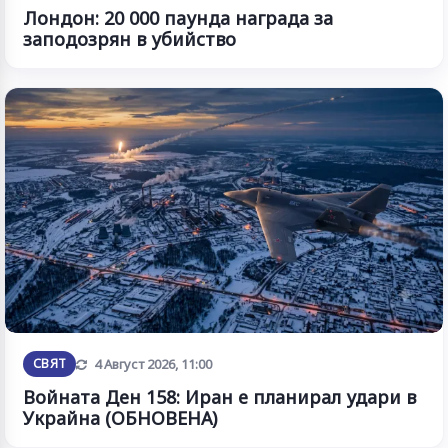
Лондон: 20 000 паунда награда за
заподозрян в убийство
Обновена
СВЯТ
4 Август 2026, 11:00
Войната Ден 158: Иран е планирал удари в
Украйна (ОБНОВЕНА)