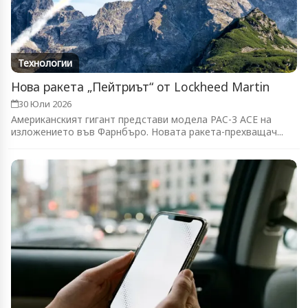
Технологии
Нова ракета „Пейтриът“ от Lockheed Martin
30 Юли 2026
Американският гигант представи модела PAC-3 ACE на
изложението във Фарнбъро. Новата ракета-прехващач...