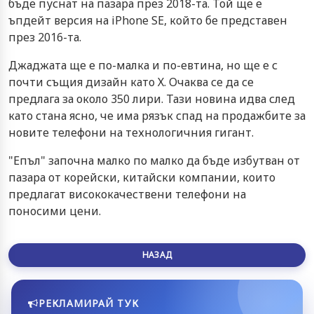
бъде пуснат на пазара през 2018-та. Той ще е
ъпдейт версия на iPhone SE, който бе представен
през 2016-та.
Джаджата ще е по-малка и по-евтина, но ще е с
почти същия дизайн като Х. Очаква се да се
предлага за около 350 лири. Тази новина идва след
като стана ясно, че има рязък спад на продажбите за
новите телефони на технологичния гигант.
"Епъл" започна малко по малко да бъде избутван от
пазара от корейски, китайски компании, които
предлагат висококачествени телефони на
поносими цени.
НАЗАД
РЕКЛАМИРАЙ ТУК