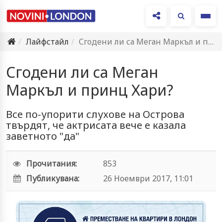
Ме
Лайфстайл
Сгодени ли са Меган Маркъл и принц Хари?
Сгодени ли са Меган
Маркъл и принц Хари?
Все по-упорити слухове на Острова
твърдят, че актрисата вече е казала
заветното "да"
Прочитания:
853
Публикувана:
26 Ноември 2017, 11:01