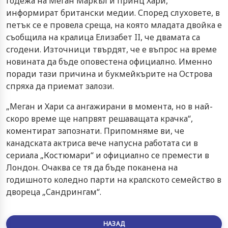
годежа на Меган Маркъл и принц Хари,
информират британски медии. Според слуховете, в
петък се е провела среща, на която младата двойка е
съобщила на кралица Елизабет II, че двамата са
сгодени. Източници твърдят, че е въпрос на време
новината да бъде оповестена официално. Именно
поради тази причина и букмейкърите на Острова
спряха да приемат залози.
„Меган и Хари са ангажирани в момента, но в най-
скоро време ще напрвят решаващата крачка“,
коментират запознати. Припомняме ви, че
канадската актриса вече напусна работата си в
сериала „Костюмари“ и официално се премести в
Лондон. Очаква се тя да бъде поканена на
годишното коледно парти на кралското семейство в
двореца „Сандрингам“.
НАЗАД