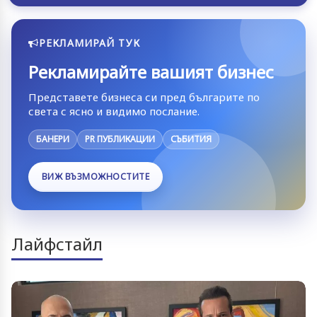
РЕКЛАМИРАЙ ТУК
Рекламирайте вашият бизнес
Представете бизнеса си пред българите по
света с ясно и видимо послание.
БАНЕРИ
PR ПУБЛИКАЦИИ
СЪБИТИЯ
ВИЖ ВЪЗМОЖНОСТИТЕ
Лайфстайл