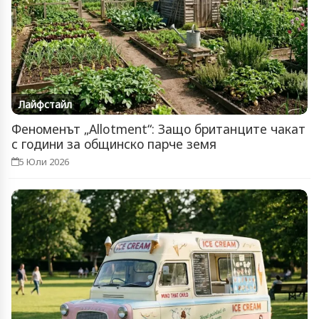
Лайфстайл
Феноменът „Allotment“: Защо британците чакат
с години за общинско парче земя
5 Юли 2026