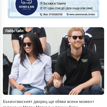
Лайфстайл
Бъкингамският дворец ще обяви всеки момент