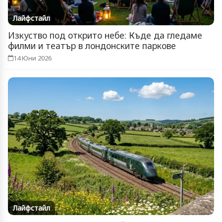
Лайфстайл
Изкуство под открито небе: Къде да гледаме
филми и театър в лондонските паркове
14 Юни 2026
Лайфстайл