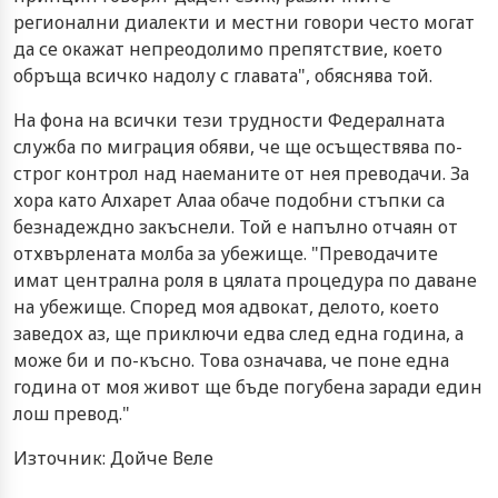
регионални диалекти и местни говори често могат
да се окажат непреодолимо препятствие, което
обръща всичко надолу с главата", обяснява той.
На фона на всички тези трудности Федералната
служба по миграция обяви, че ще осъществява по-
строг контрол над наеманите от нея преводачи. За
хора като Алхарет Алаа обаче подобни стъпки са
безнадеждно закъснели. Той е напълно отчаян от
отхвърлената молба за убежище. "Преводачите
имат централна роля в цялата процедура по даване
на убежище. Според моя адвокат, делото, което
заведох аз, ще приключи едва след една година, а
може би и по-късно. Това означава, че поне една
година от моя живот ще бъде погубена заради един
лош превод."
Източник: Дойче Веле