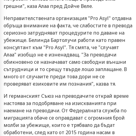
грешни", каза Алаа пред Дойче Веле.
Неправителствената организация "Pro Asyl" отдавна
обръща внимание на факта, че слабостите в превода
сериозно затрудняват процедурите по даване на
убежище. Белинда Бартолучи работи като правен
консултант към "Pro Asyl". Тя смята, че "случаят
Алаа" изобщо не е изненадващ. "За преводачи
обикновено се назначават само свободни външни
сътрудници и то срещу твърде лошо заплащане. В
много от случаите преди това дори не се
проверяват езиковите им познания", казва тя.
И германският Съюз на преводачите открай време
настоява за подобряване на изискванията при
наемане на преводачи. От Федералната служба по
миграцията обаче се оправдават с огромния брой
молби за убежище, които е трябвало да бъдат
обработени, след като от 2015 година насам в