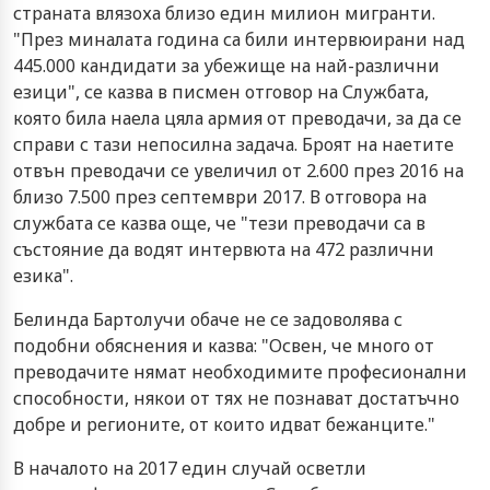
страната влязоха близо един милион мигранти.
"През миналата година са били интервюирани над
445.000 кандидати за убежище на най-различни
езици", се казва в писмен отговор на Службата,
която била наела цяла армия от преводачи, за да се
справи с тази непосилна задача. Броят на наетите
отвън преводачи се увеличил от 2.600 през 2016 на
близо 7.500 през септември 2017. В отговора на
службата се казва още, че "тези преводачи са в
състояние да водят интервюта на 472 различни
езика".
Белинда Бартолучи обаче не се задоволява с
подобни обяснения и казва: "Освен, че много от
преводачите нямат необходимите професионални
способности, някои от тях не познават достатъчно
добре и регионите, от които идват бежанците."
В началото на 2017 един случай осветли