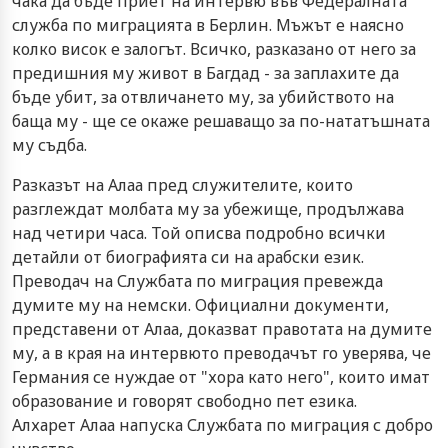
чака да бъде приет на интервю във Федералната
служба по миграцията в Берлин. Мъжът е наясно
колко висок е залогът. Всичко, разказано от него за
предишния му живот в Багдад - за заплахите да
бъде убит, за отвличането му, за убийството на
баща му - ще се окаже решаващо за по-нататъшната
му съдба.
Разказът на Алаа пред служителите, които
разглеждат молбата му за убежище, продължава
над четири часа. Той описва подробно всички
детайли от биографията си на арабски език.
Преводач на Службата по миграция превежда
думите му на немски. Официални документи,
представени от Алаа, доказват правотата на думите
му, а в края на интервюто преводачът го уверява, че
Германия се нуждае от "хора като него", които имат
образование и говорят свободно пет езика.
Алхарет Алаа напуска Службата по миграция с добро