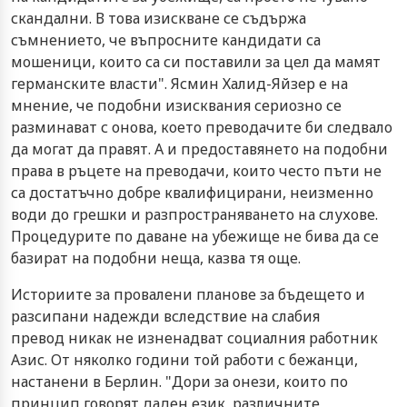
скандални. В това изискване се съдържа
съмнението, че въпросните кандидати са
мошеници, които са си поставили за цел да мамят
германските власти". Ясмин Халид-Яйзер е на
мнение, че подобни изисквания сериозно се
разминават с онова, което преводачите би следвало
да могат да правят. А и предоставянето на подобни
права в ръцете на преводачи, които често пъти не
са достатъчно добре квалифицирани, неизменно
води до грешки и разпространяването на слухове.
Процедурите по даване на убежище не бива да се
базират на подобни неща, казва тя още.
Историите за провалени планове за бъдещето и
разсипани надежди вследствие на слабия
превод никак не изненадват социалния работник
Азис. От няколко години той работи с бежанци,
настанени в Берлин. "Дори за онези, които по
принцип говорят даден език, различните