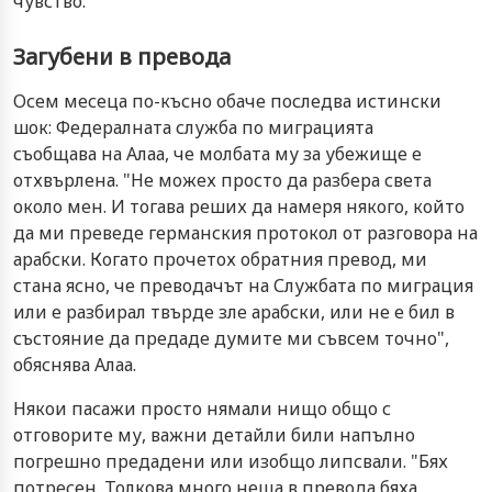
чувство.
Загубени в превода
Осем месеца по-късно обаче последва истински
шок: Федералната служба по миграцията
съобщава на Алаа, че молбата му за убежище е
отхвърлена. "Не можех просто да разбера света
около мен. И тогава реших да намеря някого, който
да ми преведе германския протокол от разговора на
арабски. Когато прочетох обратния превод, ми
стана ясно, че преводачът на Службата по миграция
или е разбирал твърде зле арабски, или не е бил в
състояние да предаде думите ми съвсем точно",
обяснява Алаа.
Някои пасажи просто нямали нищо общо с
отговорите му, важни детайли били напълно
погрешно предадени или изобщо липсвали. "Бях
потресен. Толкова много неща в превода бяха