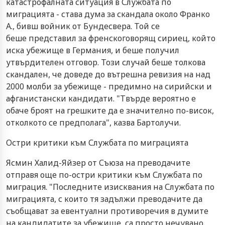
катастрофалната ситуация в Службата по
миграцията - става дума за скандала около Франко
А., бивш войник от Бундесвера. Той се
беше представил за френскоговорящ сириец, който
иска убежище в Германия, и беше получил
утвърдителен отговор. Този случай беше толкова
скандален, че доведе до вътрешна ревизия на над
2000 молби за убежище - предимно на сирийски и
афганистански кандидати. "Твърде вероятно е
обаче броят на грешките да е значително по-висок,
отколкото се предполага", казва Бартолучи.
Остри критики към Службата по миграцията
Ясмин Халид-Яйзер от Съюза на преводачите
отправя още по-остри критики към Службата по
миграция. "Последните изисквания на Службата по
миграцията, с които тя задължи преводачите да
съобщават за евентуални противоречия в думите
на кандидатите за убежище, са просто нечувано