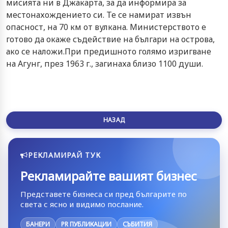
мисията ни в Джакарта, за да информира за
местонахождението си. Те се намират извън
опасност, на 70 км от вулкана. Министерството е
готово да окаже съдействие на българи на острова,
ако се наложи.При предишното голямо изригване
на Агунг, през 1963 г., загинаха близо 1100 души.
НАЗАД
РЕКЛАМИРАЙ ТУК
Рекламирайте вашият бизнес
Представете бизнеса си пред българите по
света с ясно и видимо послание.
БАНЕРИ
PR ПУБЛИКАЦИИ
СЪБИТИЯ