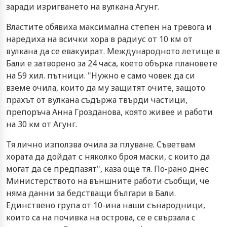
заради изригването на вулкана Агунг.
Властите обявиха максимална степен на тревога и
наредиха на всички хора в радиус от 10 км от
вулкана да се евакуират. Международното летище в
Бали е затворено за 24 часа, което обърка плановете
на 59 хил. пътници. "Нужно е само човек да си
вземе очила, които да му защитят очите, защото
прахът от вулкана съдържа твърди частици,
препоръча Анна Грозданова, която живее и работи
на 30 км от Агунг.
Тя лично използва очила за плуване. Съветвам
хората да дойдат с няколко броя маски, с които да
могат да се предпазят", каза още тя. По-рано днес
Министерството на външните работи съобщи, че
няма данни за бедстващи българи в Бали.
Единствено група от 10-ина наши сънародници,
които са на почивка на острова, се е свързала с