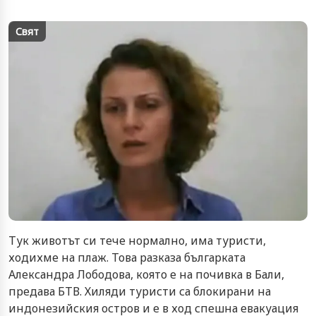
Свят
Тук животът си тече нормално, има туристи,
ходихме на плаж. Това разказа българката
Александра Лободова, която е на почивка в Бали,
предава БТВ. Хиляди туристи са блокирани на
индонезийския остров и е в ход спешна евакуация