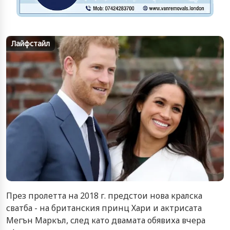
Лайфстайл
През пролетта на 2018 г. предстои нова кралска
сватба - на британския принц Хари и актрисата
Мегън Маркъл, след като двамата обявиха вчера