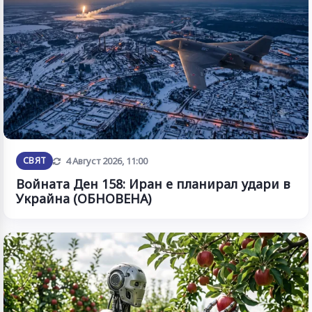
Обновена
СВЯТ
4 Август 2026, 11:00
Войната Ден 158: Иран е планирал удари в
Украйна (ОБНОВЕНА)