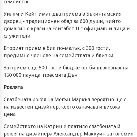
семейство.
Уилям и Кейт имат два приема в Бъкингамския
дворец - традиционен обяд за 600 души, чийто
домакин е кралица Елизабет II с официални лица и
служители.
Вторият прием е бил по-малък, с 300 гости,
предимно членове на семействата и близки.
За прием с до 500 гости бюджетът би възлезнал на
150 000 паунда, пресмята Дън.
Роклята
Сватбената рокля на Мегън Маркъл вероятно ще е
на известен дизайнер, което означава и висока
цена.
Семейството на Катрин е платило сватбената й
рокля на дизайнера Александър Маккуин за големия