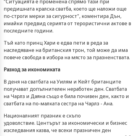
"Ситуацията е променена спрямо тази при
предишната кралска сватба, което ще наложи още
по-строги мерки за сигурност", коментира Дън,
имайки предвид серията от терористични актове в
последните години.
Тъй като принц Хари е едва пети в реда за
наследяване на британския трон, той може да има
повече свобода в избора на място за празненствата.
Разход за икономиката
В деня на сватбата на Уилям и Кейт британците
получават допълнителен неработен ден. Сватбата
на Чарлз и Даяна също е била почивен ден, както и
сватбата на по-малката сестра на Чарлз - Ана.
Националният празник е скъпо
удоволствие. Центърът за икономически и бизнес
изследвания казва, че всеки празничен ден