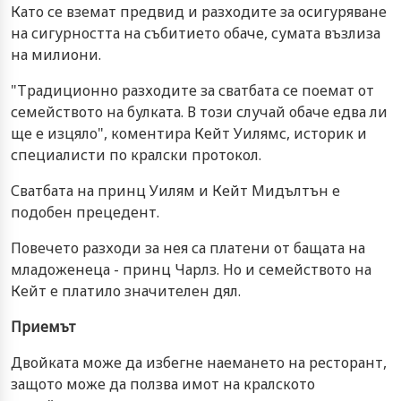
Като се вземат предвид и разходите за осигуряване
на сигурността на събитието обаче, сумата възлиза
на милиони.
"Традиционно разходите за сватбата се поемат от
семейството на булката. В този случай обаче едва ли
ще е изцяло", коментира Кейт Уилямс, историк и
специалисти по кралски протокол.
Сватбата на принц Уилям и Кейт Мидълтън е
подобен прецедент.
Повечето разходи за нея са платени от бащата на
младоженеца - принц Чарлз. Но и семейството на
Кейт е платило значителен дял.
Приемът
Двойката може да избегне наемането на ресторант,
защото може да ползва имот на кралското