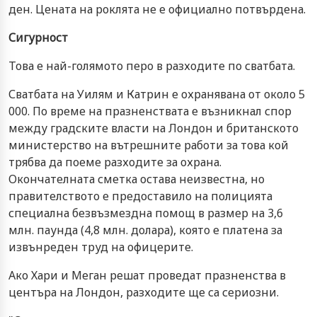
ден. Цената на роклята не е официално потвърдена.
Сигурност
Това е най-голямото перо в разходите по сватбата.
Сватбата на Уилям и Катрин е охранявана от около 5
000. По време на празненствата е възникнал спор
между градските власти на Лондон и британското
министерство на вътрешните работи за това кой
трябва да поеме разходите за охрана.
Окончателната сметка остава неизвестна, но
правителството е предоставило на полицията
специална безвъзмездна помощ в размер на 3,6
млн. паунда (4,8 млн. долара), която е платена за
извънреден труд на офицерите.
Ако Хари и Меган решат проведат празненства в
центъра на Лондон, разходите ще са сериозни.