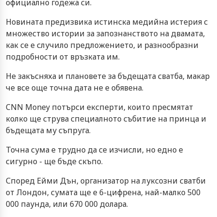
официално годежа си.
Новината предизвика истинска медийна истерия с
множество истории за запознанството на двамата,
как се е случило предложението, и разнообразни
подробности от връзката им.
Не закъсняха и плановете за бъдещата сватба, макар
че все още точна дата не е обявена.
CNN Money
потърси експерти, които пресмятат
колко ще струва специалното събитие на принца и
бъдещата му съпруга.
Точна сума е трудно да се изчисли, но едно е
сигурно - ще бъде скъпо.
Според Ейми Дън, организатор на луксозни сватби
от Лондон, сумата ще е 6-цифрена, най-малко 500
000 паунда, или 670 000 долара.