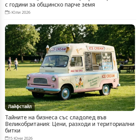
с години за общинско парче земя
5 Юли 2026
Лайфстайл
Тайните на бизнеса със сладолед във
Великобритания: Цени, разходи и териториални
битки
15 Юни 2026