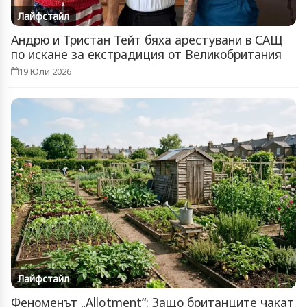
Лайфстайл
Андрю и Тристан Тейт бяха арестувани в САЩ
по искане за екстрадиция от Великобритания
19 Юли 2026
Лайфстайл
Феноменът „Allotment“: Защо британците чакат