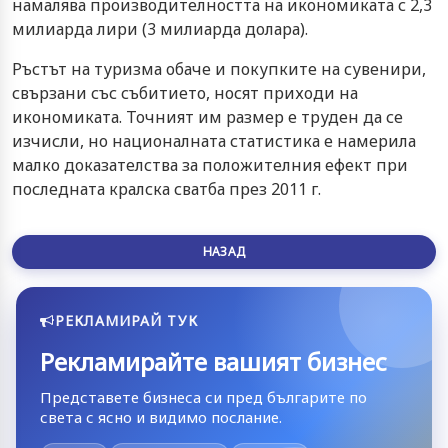
намалява производителността на икономиката с 2,3
милиарда лири (3 милиарда долара).
Ръстът на туризма обаче и покупките на сувенири,
свързани със събитието, носят приходи на
икономиката. Точният им размер е труден да се
изчисли, но националната статистика е намерила
малко доказателства за положителния ефект при
последната кралска сватба през 2011 г.
НАЗАД
РЕКЛАМИРАЙ ТУК
Рекламирайте вашият бизнес
Представете бизнеса си пред българите по
света с ясно и видимо послание.