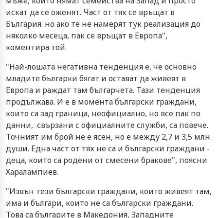
мъже, които нямат семейства на Запад и просто
искат да се оженят. Част от тях се връщат в
България. но ако те не намерят тук реализация до
няколко месеца, пак се връщат в Европа",
коментира той.
"Най-лошата негативна тенденция е, че основно
младите българки бягат и остават да живеят в
Европа и раждат там българчета. Тази тенденция
продължава. И е в момента български граждани,
които са зад граница, неофициално, но все пак по
данни, свързани с официалните служби, са повече.
Точният им брой не е ясен, но е между 2,7 и 3,5 млн.
души. Една част от тях не са и български граждани -
деца, които са родени от смесени бракове", поясни
Харалампиев.
"Извън тези български граждани, които живеят там,
има и българи, които не са български граждани.
Това са българите в Македония, Западните