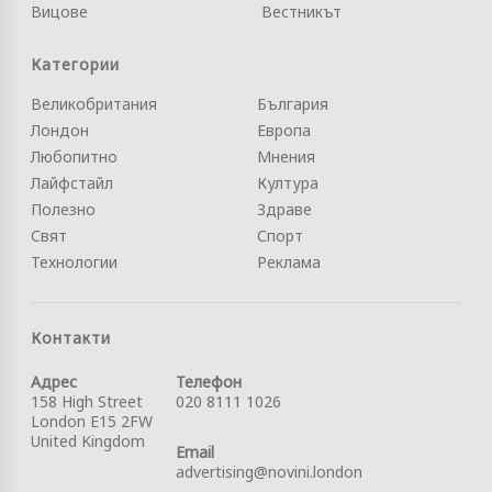
Вицове
Вестникът
Категории
Великобритания
България
Лондон
Европа
Любопитно
Мнения
Лайфстайл
Култура
Полезно
Здраве
Свят
Спорт
Технологии
Реклама
Контакти
Адрес
Телефон
158 High Street
020 8111 1026
London E15 2FW
United Kingdom
Email
advertising@novini.london