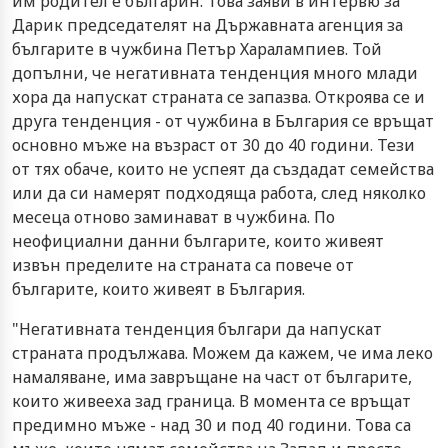
им родител е българин. Това заяви в интервю за
Дарик председателят на Държавната агенция за
българите в чужбина Петър Харалампиев. Той
допълни, че негативната тенденция много млади
хора да напускат страната се запазва. Откроява се и
друга тенденция - от чужбина в България се връщат
основно мъже на възраст от 30 до 40 години. Тези
от тях обаче, които не успеят да създадат семейства
или да си намерят подходяща работа, след няколко
месеца отново заминават в чужбина. По
неофициални данни българите, които живеят
извън пределите на страната са повече от
българите, които живеят в България.
"Негативната тенденция българи да напускат
страната продължава. Можем да кажем, че има леко
намаляване, има завръщане на част от българите,
които живееха зад граница. В момента се връщат
предимно мъже - над 30 и под 40 години. Това са