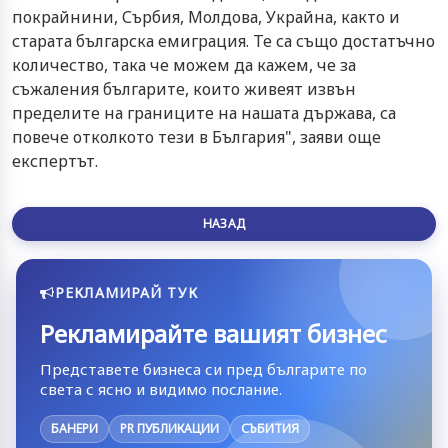
покрайнини, Сърбия, Молдова, Украйна, както и
старата българска емиграция. Те са също достатъчно
количество, така че можем да кажем, че за
съжаления българите, които живеят извън
пределите на границите на нашата държава, са
повече отколкото тези в България", заяви още
експертът.
НАЗАД
РЕКЛАМИРАЙ ТУК
Рекламирайте вашият бизнес
Представете бизнеса си пред българите по
света с ясно и видимо послание.
БАНЕРИ
PR ПУБЛИКАЦИИ
СЪБИТИЯ