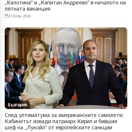
„Калотина“ и „Капитан Андреево“ в началото на
лятната ваканция
27 Юли 2026
България
След ултиматума за американските самолети:
Кабинетът извади патриарх Кирил и бившия
шеф на „Лукойл“ от европейските санкции