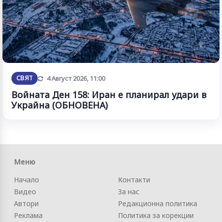
Обновена
СВЯТ
4 Август 2026, 11:00
Войната Ден 158: Иран е планирал удари в
Украйна (ОБНОВЕНА)
Меню
Начало
Контакти
Видео
За нас
Автори
Редакционна политика
Реклама
Политика за корекции