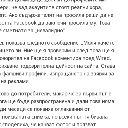
ри, че зад акаунтите стоят реални хора,
ent. Ако съдържателят на профила реши да не
ността Facebook да заключи профила му. Това
е сметнато за „невалидно“.
er, показва следното съобщение: „Моля качете
лицето ви. Ние ще я проверим и след това ще я
Говорител на Facebook коментира пред Wired,
прихване подозрителна дейност на сайта. Става
а фалшиви профили, изпращането на заявки за
 на реклами.
ово до потребители, макар че за първи път е
кога ще бъде разпространена и дали това няма
ди месеци се появиха оплаквания от
 поисканата снимка, но всеки път тя бивала
 споделиха, че качват фотос и ползват