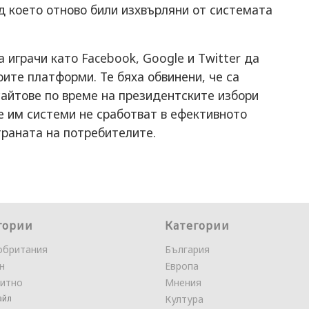
ед което отново били изхвърляни от системата
 играчи като Facebook, Google и Twitter да
оите платформи. Те бяха обвинени, че са
сайтове по време на президентските избори
те им системи не сработват в ефективното
траната на потребителите.
гории
Категории
обритания
България
н
Европа
итно
Мнения
айл
Култура