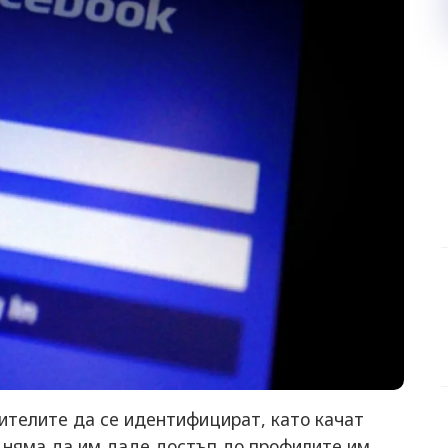
ителите да се идентифицират, като качат
й няма да им даде достъп до профилите им.