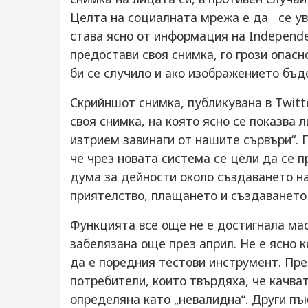
Целта на социалната мрежа е да се уве
става ясно от информация на Independ
предостави своя снимка, го грози опас
би се случило и ако изображението бъд
Скрийншот снимка, публикувана в Twitt
своя снимка, на която ясно се показва 
изтрием завинаги от нашите сървъри“. 
че чрез новата система се цели да се 
дума за дейности около създаването н
приятелство, плащането и създаването
Функцията все още не е достигнала мас
забелязана още през април. Не е ясно 
да е поредния тестови инструмент. Пре
потребители, които твърдяха, че качват
определяна като „невалидна“. Други пък