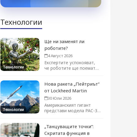
Технологии
Ще ни заменят ли
роботите?
4 Август 2026
Експертите успокояват,
Технологии
че роботите ще поемат
отделни задачи, а не цели
професии....
Нова ракета „Пейтриът“
от Lockheed Martin
30 Юли 2026
Американският гигант
Технологии
представи модела PAC-3
ACE на изложението във
Фарнбъро. Новата ракета-
„Танцуващите точки“:
прехващач...
Скритата функция в