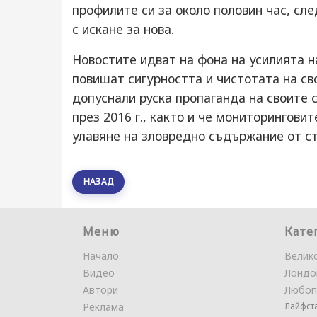
профилите си за около половин час, сл
с искане за нова.
Новостите идват на фона на усилията на
повишат сигурността и чистотата на св
допуснали руска пропаганда на своите 
през 2016 г., както и че мониторингови
улавяне на зловредно съдържание от с
НАЗАД
Меню
Кате
Начало
Велик
Видео
Лондо
Автори
Любоп
Реклама
Лайфст