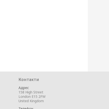
Контакти
Адрес
158 High Street
London E15 2FW
United Kingdom
Телефон