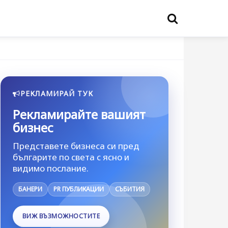
РЕКЛАМИРАЙ ТУК
Рекламирайте вашият
бизнес
Представете бизнеса си пред
българите по света с ясно и
видимо послание.
БАНЕРИ
PR ПУБЛИКАЦИИ
СЪБИТИЯ
ВИЖ ВЪЗМОЖНОСТИТЕ