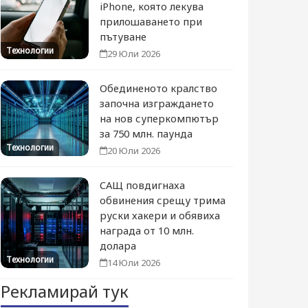
iPhone, която лекува
прилошаването при
пътуване
Технологии
29 Юли 2026
Обединеното кралство
започна изграждането
на нов суперкомпютър
за 750 млн. паунда
Технологии
20 Юли 2026
САЩ повдигнаха
обвинения срещу трима
руски хакери и обявиха
награда от 10 млн.
долара
Технологии
14 Юли 2026
Рекламирай тук