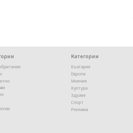
гории
Категории
обритания
България
н
Европа
итно
Мнения
айл
Култура
но
Здраве
Спорт
логии
Реклама