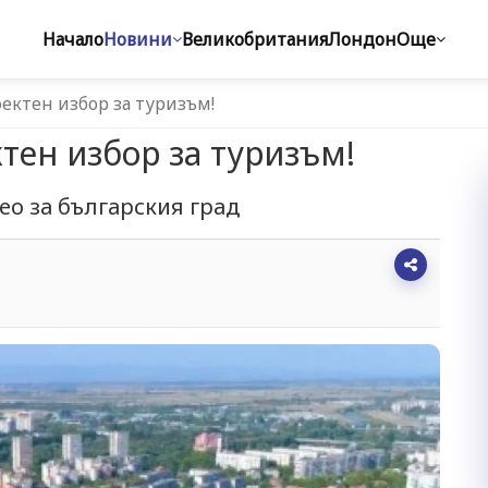
Начало
Новини
Великобритания
Лондон
Още
ектен избор за туризъм!
тен избор за туризъм!
ео за българския град