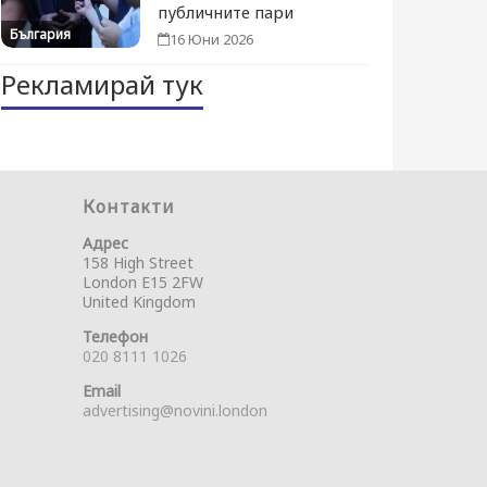
публичните пари
България
16 Юни 2026
Рекламирай тук
Контакти
Адрес
158 High Street
London E15 2FW
United Kingdom
Телефон
020 8111 1026
Email
advertising@novini.london