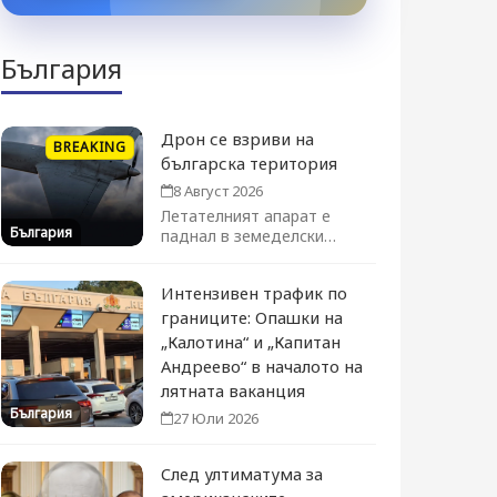
България
Дрон се взриви на
BREAKING
българска територия
8 Август 2026
Летателният апарат е
България
паднал в земеделски
район в близост до
Кардам. Няма...
Интензивен трафик по
границите: Опашки на
„Калотина“ и „Капитан
Андреево“ в началото на
лятната ваканция
България
27 Юли 2026
След ултиматума за