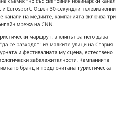
на съвместно със световния новинарски канал
ic и Eurosport. Освен 30-секундни телевизионни
е канали на медиите, кампанията включва три
онлайн мрежа на CNN.
ристически маршрут, а клипът за него дава
да се разходят" из малките улици на Стария
турната и фестивалната му сцена, естествено
хеологически забележителности. Кампанията
ив като бранд и предпочитана туристическа