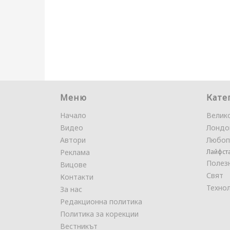
Меню
Кате
Начало
Велик
Видео
Лондо
Автори
Любоп
Реклама
Лайфст
Полез
Вицове
Свят
Контакти
Техно
За нас
Редакционна политика
Политика за корекции
Вестникът