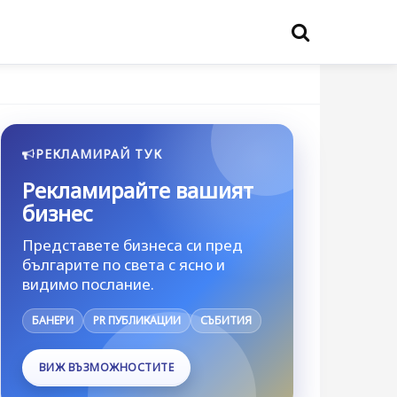
РЕКЛАМИРАЙ ТУК
Рекламирайте вашият
бизнес
Представете бизнеса си пред
българите по света с ясно и
видимо послание.
БАНЕРИ
PR ПУБЛИКАЦИИ
СЪБИТИЯ
ВИЖ ВЪЗМОЖНОСТИТЕ