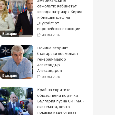
американските
самолети: Кабинетът
извади патриарх Кирил
и бившия шеф на
„Лукойл“ от
европейските санкции
България
14 Юли 2026
Почина вторият
български космонавт
генерал-майор
Александър
Александров
България
10 Юли 2026
Край на скритите
обществени поръчки:
България пусна СИГМА –
системата, която
показва къде отиват