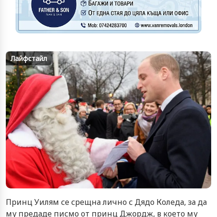
Лайфстайл
Принц Уилям се срещна лично с Дядо Коледа, за да
му предаде писмо от принц Джордж, в което му