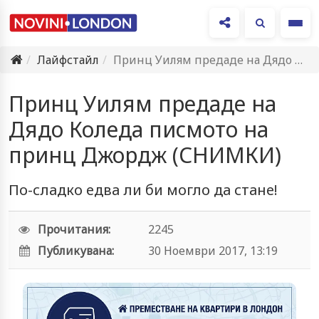
Ме
Лайфстайл
Принц Уилям предаде на Дядо Коледа писмото на принц Джордж…
Принц Уилям предаде на
Дядо Коледа писмото на
принц Джордж (СНИМКИ)
По-сладко едва ли би могло да стане!
Прочитания:
2245
Публикувана:
30 Ноември 2017, 13:19