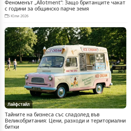
Феноменът „Allotment“: Защо британците чакат
с години за общинско парче земя
5 Юли 2026
Лайфстайл
Тайните на бизнеса със сладолед във
Великобритания: Цени, разходи и териториални
битки