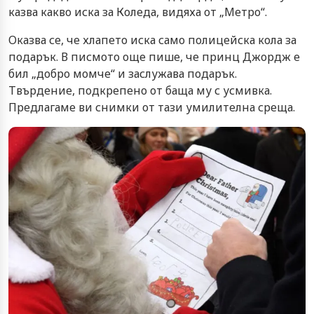
казва какво иска за Коледа, видяха от „Метро“.
Оказва се, че хлапето иска само полицейска кола за
подарък. В писмото още пише, че принц Джордж е
бил „добро момче“ и заслужава подарък.
Твърдение, подкрепено от баща му с усмивка.
Предлагаме ви снимки от тази умилителна среща.