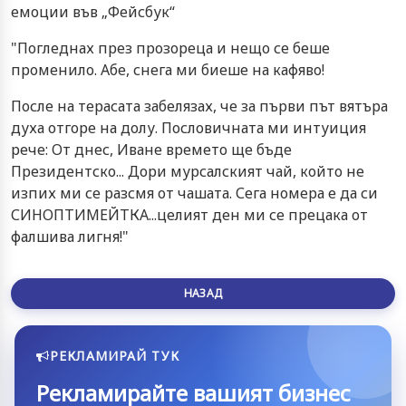
емоции във „Фейсбук“
"Погледнах през прозореца и нещо се беше
променило. Абе, снега ми биеше на кафяво!
После на терасата забелязах, че за първи път вятъра
духа отгоре на долу. Пословичната ми интуиция
рече: От днес, Иване времето ще бъде
Президентско... Дори мурсалският чай, който не
изпих ми се разсмя от чашата. Сега номера е да си
СИНОПТИМЕЙТКА...целият ден ми се прецака от
фалшива лигня!"
НАЗАД
РЕКЛАМИРАЙ ТУК
Рекламирайте вашият бизнес