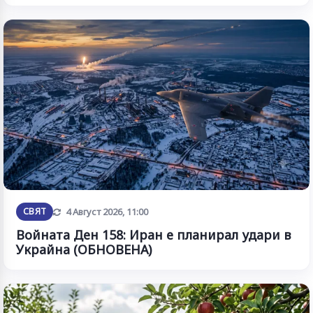
Обновена
СВЯТ
4 Август 2026, 11:00
Войната Ден 158: Иран е планирал удари в
Украйна (ОБНОВЕНА)