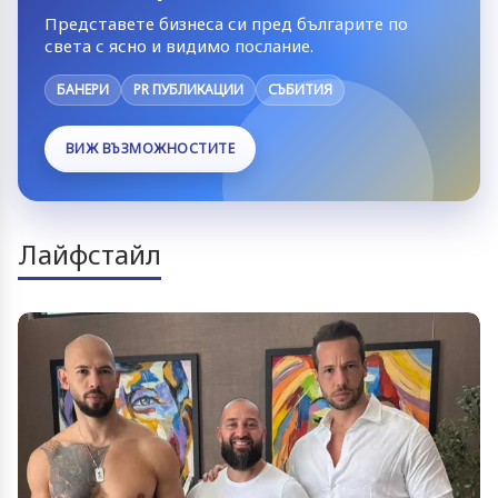
Представете бизнеса си пред българите по
света с ясно и видимо послание.
БАНЕРИ
PR ПУБЛИКАЦИИ
СЪБИТИЯ
ВИЖ ВЪЗМОЖНОСТИТЕ
Лайфстайл