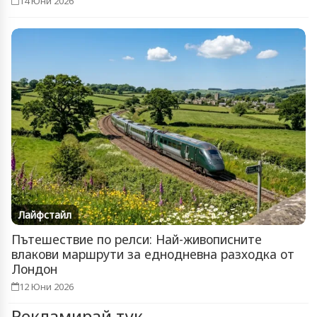
14 Юни 2026
Лайфстайл
Пътешествие по релси: Най-живописните
влакови маршрути за еднодневна разходка от
Лондон
12 Юни 2026
Рекламирай тук