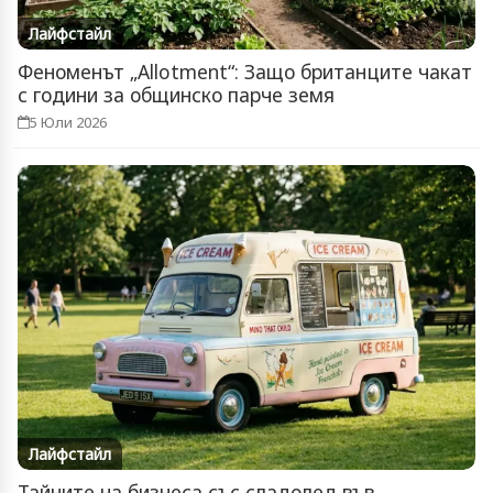
Лайфстайл
Феноменът „Allotment“: Защо британците чакат
с години за общинско парче земя
5 Юли 2026
Лайфстайл
Тайните на бизнеса със сладолед във