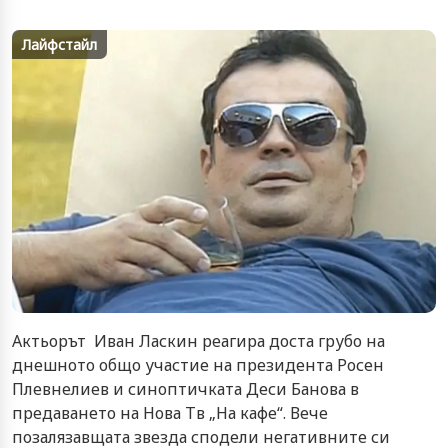
Лайфстайл
Aктьорът Иван Ласкин реагира доста грубо на
днешното общо участие на президента Росен
Плевнелиев и синоптичката Деси Банова в
предаването на Нова Тв „На кафе“. Вече
позалязавщата звезда сподели негативните си