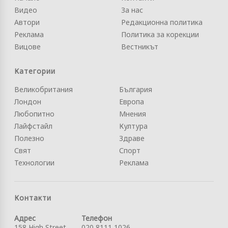
Видео
За нас
Автори
Редакционна политика
Реклама
Политика за корекции
Вицове
Вестникът
Категории
Великобритания
България
Лондон
Европа
Любопитно
Мнения
Лайфстайл
Култура
Полезно
Здраве
Свят
Спорт
Технологии
Реклама
Контакти
Адрес
Телефон
158 High Street
020 8111 1026