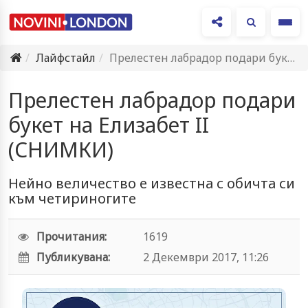
Ме
Лайфстайл
Прелестен лабрадор подари букет на Елизабет II (СНИМКИ)
Прелестен лабрадор подари
букет на Елизабет II
(СНИМКИ)
Нейно величество е известна с обичта си
към четириногите
Прочитания:
1619
Публикувана:
2 Декември 2017, 11:26