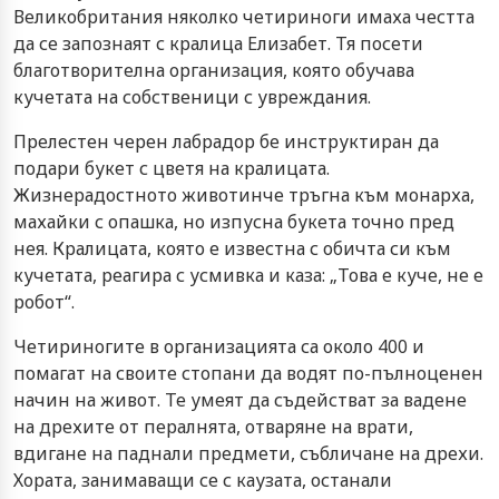
Великобритания няколко четириноги имаха честта
да се запознаят с кралица Елизабет. Тя посети
благотворителна организация, която обучава
кучетата на собственици с увреждания.
Прелестен черен лабрадор бе инструктиран да
подари букет с цветя на кралицата.
Жизнерадостното животинче тръгна към монарха,
махайки с опашка, но изпусна букета точно пред
нея. Кралицата, която е известна с обичта си към
кучетата, реагира с усмивка и каза: „Това е куче, не е
робот“.
Четириногите в организацията са около 400 и
помагат на своите стопани да водят по-пълноценен
начин на живот. Те умеят да съдействат за вадене
на дрехите от пералнята, отваряне на врати,
вдигане на паднали предмети, събличане на дрехи.
Хората, занимаващи се с каузата, останали