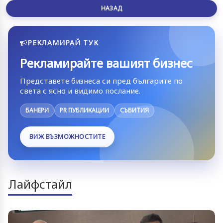
НАЗАД
РЕКЛАМИРАЙ ТУК
Рекламирайте вашият бизнес
Представете бизнеса си пред българите по
света с ясно и видимо послание.
БАНЕРИ
PR ПУБЛИКАЦИИ
СЪБИТИЯ
ВИЖ ВЪЗМОЖНОСТИТЕ
Лайфстайл