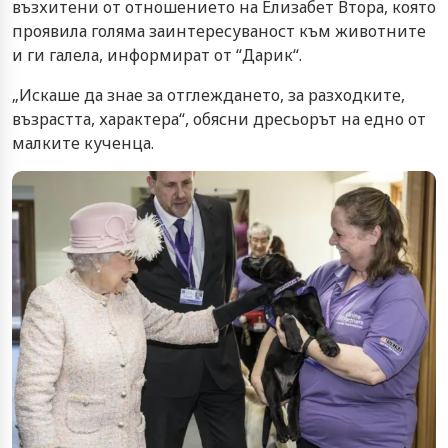
възхитени от отношението на Елизабет Втора, която
проявила голяма заинтересуваност към животните
и ги галела, информират от “Дарик“.
„Искаше да знае за отглеждането, за разходките,
възрастта, характера“, обясни дресьорът на едно от
малките кученца.