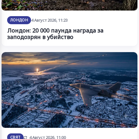
ЛОНДОН
4 Август 2026, 11:23
Лондон: 20 000 паунда награда за
заподозрян в убийство
Обновена
СВЯТ
4 Август 2026, 11:00