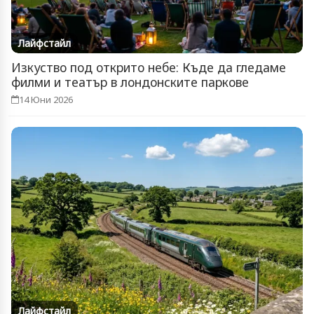
Лайфстайл
Изкуство под открито небе: Къде да гледаме
филми и театър в лондонските паркове
14 Юни 2026
Лайфстайл