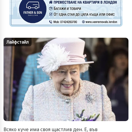
Лайфстайл
Всяко куче има своя щастлив ден. Е, във