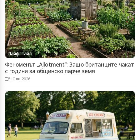
Лайфстайл
Феноменът „Allotment“: Защо британците чакат
с години за общинско парче земя
5 Юли 2026