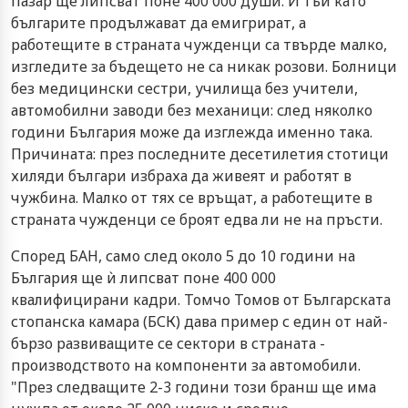
пазар ще липсват поне 400 000 души. И тъй като
българите продължават да емигрират, а
работещите в страната чужденци са твърде малко,
изгледите за бъдещето не са никак розови. Болници
без медицински сестри, училища без учители,
автомобилни заводи без механици: след няколко
години България може да изглежда именно така.
Причината: през последните десетилетия стотици
хиляди българи избраха да живеят и работят в
чужбина. Малко от тях се връщат, а работещите в
страната чужденци се броят едва ли не на пръсти.
Според БАН, само след около 5 до 10 години на
България ще ѝ липсват поне 400 000
квалифицирани кадри. Томчо Томов от Българската
стопанска камара (БСК) дава пример с един от най-
бързо развиващите се сектори в страната -
производството на компоненти за автомобили.
"През следващите 2-3 години този бранш ще има