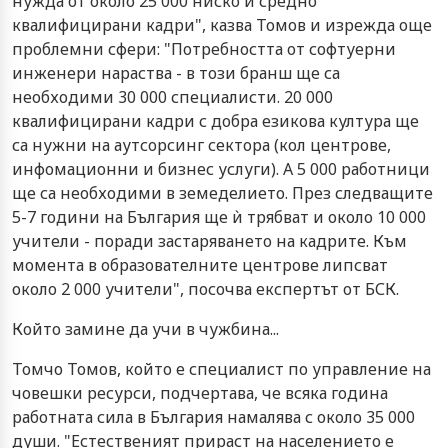
нужда от около 25 000 ниско и средно
квалифицирани кадри", казва Томов и изрежда още
проблемни сфери: "Потребността от софтуерни
инженери нараства - в този бранш ще са
необходими 30 000 специалисти. 20 000
квалифицирани кадри с добра езикова култура ще
са нужни на аутсорсинг сектора (кол центрове,
инфомационни и бизнес услуги). А 5 000 работници
ще са необходими в земеделието. През следващите
5-7 години на България ще ѝ трябват и около 10 000
учители - поради застаряването на кадрите. Към
момента в образователните центрове липсват
около 2 000 учители", посочва експертът от БСК.
Който замине да учи в чужбина...
Томчо Томов, който е специалист по управление на
човешки ресурси, подчертава, че всяка година
работната сила в България намалява с около 35 000
души. "Естественият прираст на населението е