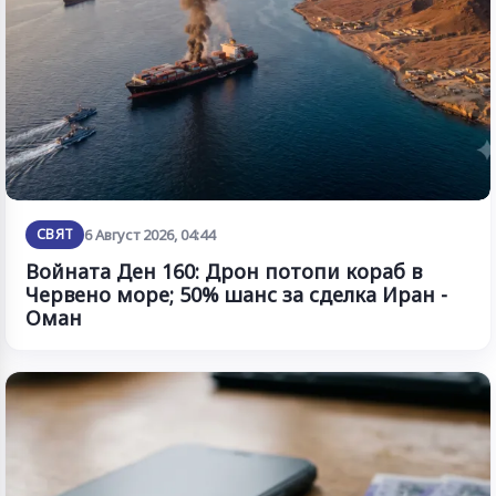
СВЯТ
6 Август 2026, 04:44
Войната Ден 160: Дрон потопи кораб в
Червено море; 50% шанс за сделка Иран -
Оман