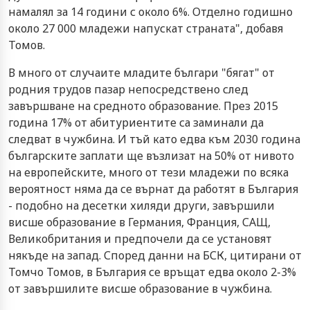
намалял за 14 години с около 6%. Отделно годишно
около 27 000 младежи напускат страната", добавя
Томов.
В много от случаите младите българи "бягат" от
родния трудов пазар непосредствено след
завършване на средното образование. През 2015
година 17% от абитуриентите са заминали да
следват в чужбина. И тъй като едва към 2030 година
българските заплати ще възлизат на 50% от нивото
на европейските, много от тези младежи по всяка
вероятност няма да се върнат да работят в България
- подобно на десетки хиляди други, завършили
висше образование в Германия, Франция, САЩ,
Великобритания и предпочели да се установят
някъде на запад. Според данни на БСК, цитирани от
Томчо Томов, в България се връщат едва около 2-3%
от завършилите висше образование в чужбина.