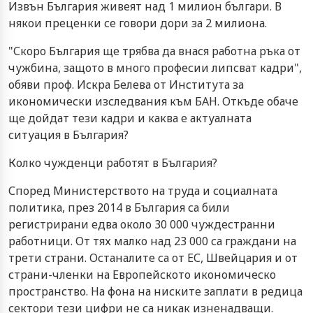
Извън България живеят над 1 милион българи. В
някои преценки се говори дори за 2 милиона.
"Скоро България ще трябва да внася работна ръка от
чужбина, защото в много професии липсват кадри",
обяви проф. Искра Белева от Института за
икономически изследвания към БАН. Откъде обаче
ще дойдат тези кадри и каква е актуалната
ситуация в България?
Колко чужденци работят в България?
Според Министерството на труда и социалната
политика, през 2014 в България са били
регистрирани едва около 30 000 чуждестранни
работници. От тях малко над 23 000 са граждани на
трети страни. Останалите са от ЕС, Швейцария и от
страни-членки на Европейското икономическо
пространство. На фона на ниските заплати в редица
сектори тези цифри не са никак изненадващи.