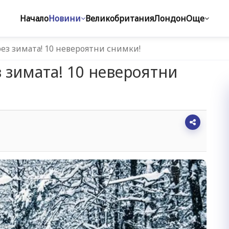
Начало
Новини
Великобритания
Лондон
Още
рез зимата! 10 невероятни снимки!
з зимата! 10 невероятни
0