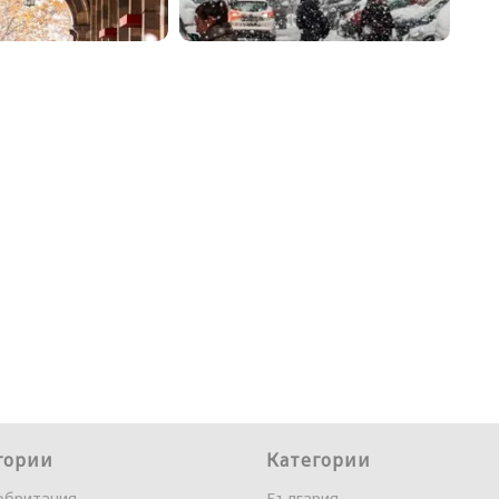
гории
Категории
обритания
България