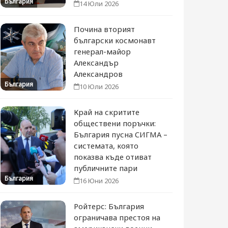
България
14 Юли 2026
Почина вторият
български космонавт
генерал-майор
Александър
Александров
България
10 Юли 2026
Край на скритите
обществени поръчки:
България пусна СИГМА –
системата, която
показва къде отиват
публичните пари
България
16 Юни 2026
Ройтерс: България
ограничава престоя на