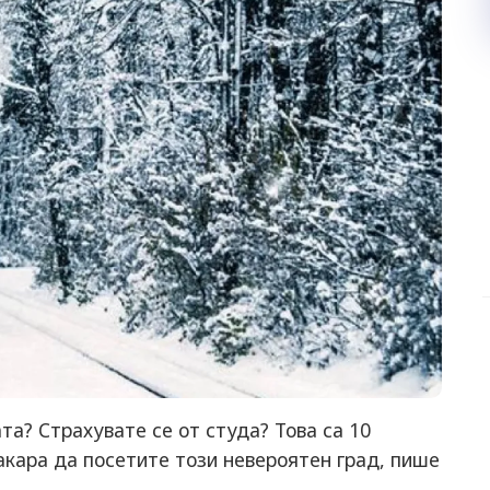
та? Страхувате се от студа? Това са 10
акара да посетите този невероятен град, пише