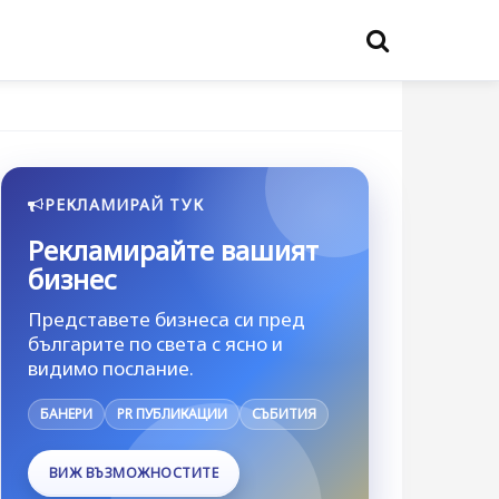
РЕКЛАМИРАЙ ТУК
Рекламирайте вашият
бизнес
Представете бизнеса си пред
българите по света с ясно и
видимо послание.
БАНЕРИ
PR ПУБЛИКАЦИИ
СЪБИТИЯ
ВИЖ ВЪЗМОЖНОСТИТЕ