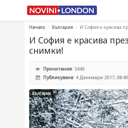
Начало
България
И София е красива п
И София е красива пре
снимки!
Прочитания:
3440
Публикувана:
4 Декември 2017, 08:4
България