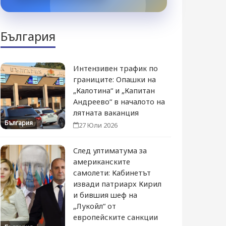
България
Интензивен трафик по
границите: Опашки на
„Калотина“ и „Капитан
Андреево“ в началото на
лятната ваканция
България
27 Юли 2026
След ултиматума за
американските
самолети: Кабинетът
извади патриарх Кирил
и бившия шеф на
„Лукойл“ от
европейските санкции