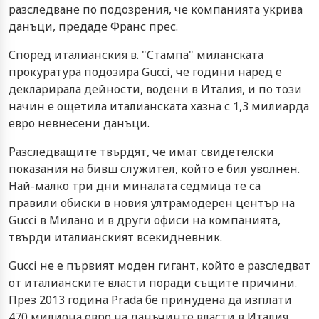
разследване по подозрения, че компанията укрива
данъци, предаде Франс прес.
Според италианския в. "Стампа" миланската
прокуратура подозира Gucci, че години наред е
декларирала дейности, водени в Италия, и по този
начин е ощетила италианската хазна с 1,3 милиарда
евро невнесени данъци.
Разследващите твърдят, че имат свидетелски
показания на бивш служител, който е бил уволнен.
Най-малко три дни миналата седмица те са
правили обиски в новия ултрамодерен център на
Gucci в Милано и в други офиси на компанията,
твърди италианският всекидневник.
Gucci не е първият моден гигант, който е разследват
от италианските власти поради същите причини.
През 2013 година Prada бе принудена да изплати
470 милиона евро на данъчинте власти в Италия,