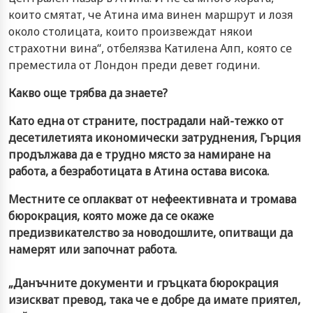
които смятат, че Атина има винен маршрут и лозя
около столицата, които произвеждат някои
страхотни вина“, отбелязва Катилена Алп, която се
преместила от Лондон преди девет години.
Какво още трябва да знаете?
Като една от страните, пострадали най-тежко от
десетилетията икономически затруднения, Гърция
продължава да е трудно място за намиране на
работа, а безработицата в Атина остава висока.
Местните се оплакват от нефеективната и тромава
бюрокрация, която може да се окаже
предизвикателство за новодошлите, опитващи да
намерят или започнат работа.
„Данъчните документи и гръцката бюрокрация
изискват превод, така че е добре да имате приятел,