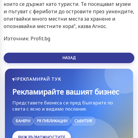
които се държат като туристи. Те посещават музеи
и пътуват с фериботи до островите през уикендите,
опитвайки много местни места за хранене и
опознавайки местните хора“, казва Агнос.
Източник: Profit.bg
НАЗАД
РЕКЛАМИРАЙ ТУК
Рекламирайте вашият бизнес
Представете бизнеса си пред българите по
света с ясно и видимо послание.
БАНЕРИ
PR ПУБЛИКАЦИИ
СЪБИТИЯ
ВИЖ ВЪЗМОЖНОСТИТЕ