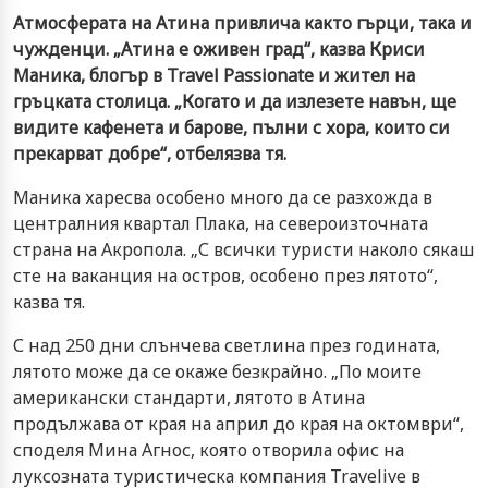
Атмосферата на Атина привлича както гърци, така и
чужденци. „Атина е оживен град“, казва Криси
Маника, блогър в
Travel Passionate
и жител на
гръцката столица. „Когато и да излезете навън, ще
видите кафенета и барове, пълни с хора, които си
прекарват добре“, отбелязва тя.
Маника харесва особено много да се разхожда в
централния квартал Плака, на североизточната
страна на Акропола. „С всички туристи наколо сякаш
сте на ваканция на остров, особено през лятото“,
казва тя.
С над 250 дни слънчева светлина през годината,
лятото може да се окаже безкрайно. „По моите
американски стандарти, лятото в Атина
продължава от края на април до края на октомври“,
споделя Мина Агнос, която отворила офис на
луксозната туристическа компания Travelive в