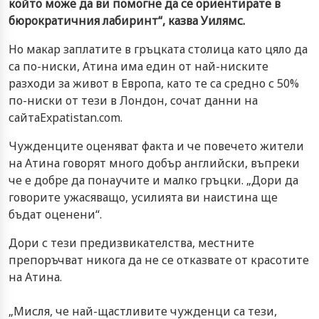
който може да ви помогне да се ориентирате в
бюрократичния лабиринт“, казва Уилямс.
Но макар заплатите в гръцката столица като цяло да
са по-ниски, Атина има един от най-ниските
разходи за живот в Европа, като те са средно с 50%
по-ниски от тези в Лондон, сочат данни на
сайтаExpatistan.com.
Чужденците оценяват факта и че повечето жители
на Атина говорят много добър английски, въпреки
че е добре да понаучите и малко гръцки. „Дори да
говорите ужасяващо, усилията ви наистина ще
бъдат оценени“.
Дори с тези предизвикателства, местните
препоръчват никога да не се отказвате от красотите
на Атина.
„Мисля, че най-щастливите чужденци са тези,