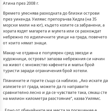
Атина през 2008 г.
Времето улеснява разходката до близки острови
през уикенда. Уилямс препоръчва Хидла (на 35
морски мили на юг), където колите са забранени, а
хората яздят магарета и мулета или се разхождат
небрежно по идиличните улици на града, повечето
от които нямат знаци.
Макар че отдавна е популярен сред звезди и
художници, островът запазва небрежния си начин
на живот с множество кафенета и малък брой
туристи заради ограничения брой хотели.
Планините и горите също са наблизо. „Ако искате да
излезете от града, можете да го направите
сравнително лесно и да се чувствате така, сякаш сте
на милион километра разстояние“, казва Уилямс.
„Едно от обичайните ми места за посещение е