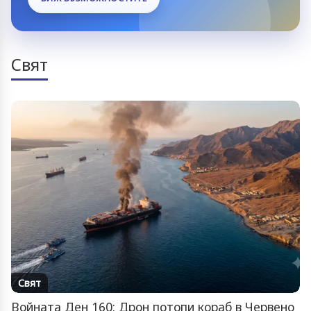
Свят
Свят
Войната Ден 160: Дрон потопи кораб в Червено