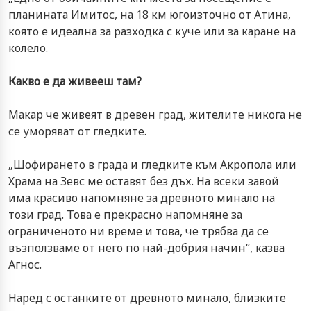
планината Имитос, на 18 км югоизточно от Атина,
която е идеална за разходка с куче или за каране на
колело.
Какво е да живееш там?
Макар че живеят в древен град, жителите никога не
се уморяват от гледките.
„Шофирането в града и гледките към Акропола или
Храма на Зевс ме оставят без дъх. На всеки завой
има красиво напомняне за древното минало на
този град. Това е прекрасно напомняне за
ограниченото ни време и това, че трябва да се
възползваме от него по най-добрия начин“, казва
Агнос.
Наред с останките от древното минало, близките