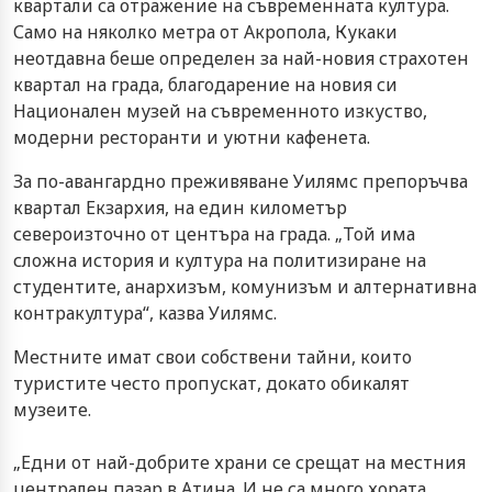
квартали са отражение на съвременната култура.
Само на няколко метра от Акропола, Кукаки
неотдавна беше определен за най-новия страхотен
квартал на града, благодарение на новия си
Национален музей на съвременното изкуство,
модерни ресторанти и уютни кафенета.
За по-авангардно преживяване Уилямс препоръчва
квартал Екзархия, на един километър
североизточно от центъра на града. „Той има
сложна история и култура на политизиране на
студентите, анархизъм, комунизъм и алтернативна
контракултура“, казва Уилямс.
Местните имат свои собствени тайни, които
туристите често пропускат, докато обикалят
музеите.
„Едни от най-добрите храни се срещат на местния
централен пазар в Атина. И не са много хората,