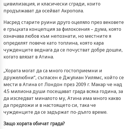
цивилизация, и класически сгради, които
продължават да осейват Акропола.
Насред старите руини друго оцеляло през вековете
е гръцката концепция за филоксения – дума, която
означава любов към непознати, но местните я
определят повече като топлина, която кара
чужденците веднага да се почустват добре дошли,
когато влязат в Атина.
„Хората могат да са много гостоприемни и
дружелюбни“, съгласен е Джулиан Уилямс, който се
мести в Атина от Лондон през 2009 г. Макар че над
4.5 милиона души посещават града всяка година, за
да изследват миналото му, Атина има много какво
да предложи и в настоящето си, така че
чужденците да се задържат по-дълго време.
Защо хората обичат града?