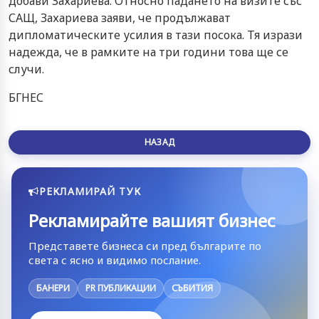
добави Захариева. Относно падането на визите със
САЩ, Захариева заяви, че продължават
дипломатическите усилия в тази посока. Тя изрази
надежда, че в рамките на три години това ще се
случи.
БГНЕС
НАЗАД
РЕКЛАМИРАЙ ТУК
Рекламирайте вашият бизнес
Представете бизнеса си пред българите по
света с ясно и видимо послание.
БАНЕРИ
PR ПУБЛИКАЦИИ
СЪБИТИЯ