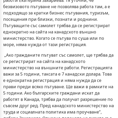
работи Екатерина Захариева. Тя уточни, че
безвизовото пътуване не позволява работа там, а е
подходящо за кратки бизнес пътувания, туризъм,
посещения при близки, познати и роднини.
Пътуващите със самолет трябва да се регистрират
еднократно на сайта на канадското външно
министерство. Когато се пътува по суша или по
море, няма нужда от тази регистрация.
„Ако гражданите пътуват със самолет, ще трябва да
се регистрират на сайта на канадското
министерство на външните работи. Регистрацията
важи за 5 години, таксата е 7 канадски долара. Това
е еднократна регистрация и няма нужда да се
прави преди всяко пътуване. Ще важи в рамките на
5 години. Ако българските граждани искат да
работят в Канада, трябва да получат разрешение по
съвсем друг ред. Пред канадското министерство на
труда и социалната политика има проучване”,