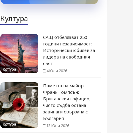
Култура
САЩ отбелязват 250
години независимост:
Исторически юбилей за
лидера на свободния
свят
Култура
4 Юли 2026
Паметта на майор
Франк Томпсън:
Британският офицер,
чиято съдба остана
завинаги свързана с
България
Култура
13 Юни 2026