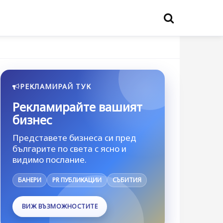
РЕКЛАМИРАЙ ТУК
Рекламирайте вашият
бизнес
Представете бизнеса си пред
българите по света с ясно и
видимо послание.
БАНЕРИ
PR ПУБЛИКАЦИИ
СЪБИТИЯ
ВИЖ ВЪЗМОЖНОСТИТЕ