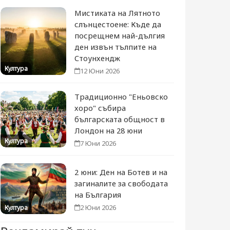
Мистиката на Лятното
слънцестоене: Къде да
посрещнем най-дългия
ден извън тълпите на
Стоунхендж
Култура
12 Юни 2026
Традиционно "Еньовско
хоро" събира
българската общност в
Лондон на 28 юни
Култура
7 Юни 2026
2 юни: Ден на Ботев и на
загиналите за свободата
на България
2 Юни 2026
Култура