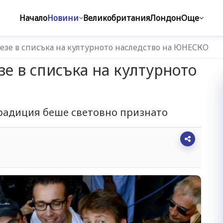
Начало
Новини
Великобритания
Лондон
Още
езе в списъка на културното наследство на ЮНЕСКО
зе в списъка на културното
традиция беше световно признато
1