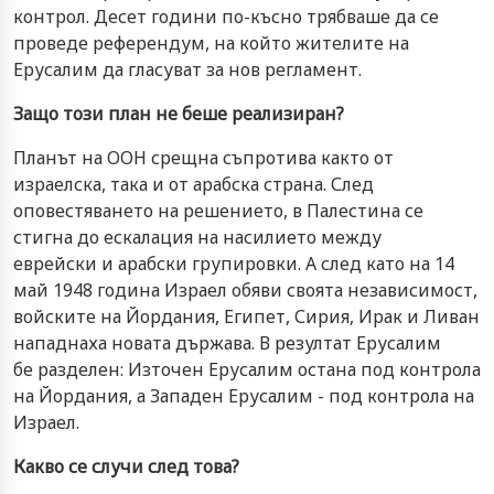
контрол. Десет години по-късно трябваше да се
проведе референдум, на който жителите на
Ерусалим да гласуват за нов регламент.
Защо този план не беше реализиран?
Планът на ООН срещна съпротива както от
израелска, така и от арабска страна. След
оповестяването на решението, в Палестина се
стигна до ескалация на насилието между
еврейски и арабски групировки. А след като на 14
май 1948 година Израел обяви своята независимост,
войските на Йордания, Египет, Сирия, Ирак и Ливан
нападнаха новата държава. В резултат Ерусалим
бе разделен: Източен Ерусалим остана под контрола
на Йордания, а Западен Ерусалим - под контрола на
Израел.
Какво се случи след това?