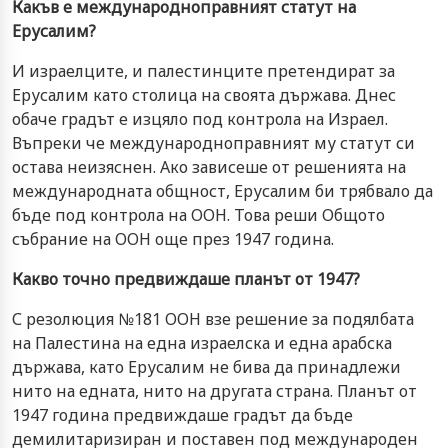
Какъв е международноправният статут на
Ерусалим?
И израелците, и палестинците претендират за
Ерусалим като столица на своята държава. Днес
обаче градът е изцяло под контрола на Израел.
Въпреки че международноправният му статут си
остава неизяснен. Ако зависеше от решенията на
международната общност, Ерусалим би трябвало да
бъде под контрола на ООН. Това реши Общото
събрание на ООН още през 1947 година.
Какво точно предвиждаше планът от 1947?
С резолюция №181 ООН взе решение за подялбата
на Палестина на една израелска и една арабска
държава, като Ерусалим не бива да принадлежи
нито на едната, нито на другата страна. Планът от
1947 година предвиждаше градът да бъде
демилитаризиран и поставен под международен