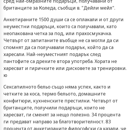
сред най-омразните подаръци, получавани от
британците за Коледа, съобщи в. "Дейли мейл".
Анкетираните 1500 души са се оплакали и от други
неуместни подаръци, които са получавали, като
неопакована четка за под, или прахосмукачка.
Четвърт от запитаните въобще не са могли да си
спомнят да са получавали подарък, който да са
харесали. Най-неуместният подарък след
пантофите са дрехите втора употреба. Хората не
харесват и гиричките или дисковете за тренировки.
ю
Сексапилното бельо също няма успех, както и
четките за коса, термо бельото, домашните
конфитюри, кухненските престилки. Четвърт от
британците, получили подаръци, които не
харесват, ги сменят за нещо полезно. 34 процента
ги предават направо за благотворителност. 83
процента от анкетираните философски са казали, че