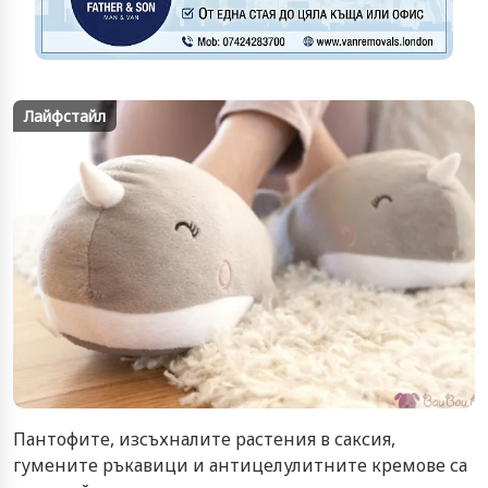
Лайфстайл
Пантофите, изсъхналите растения в саксия,
гумените ръкавици и антицелулитните кремове са