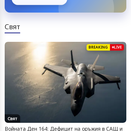
Свят
BREAKING
LIVE
Свят
Войната Ден 164: Дефицит на оръжия в САЩ и