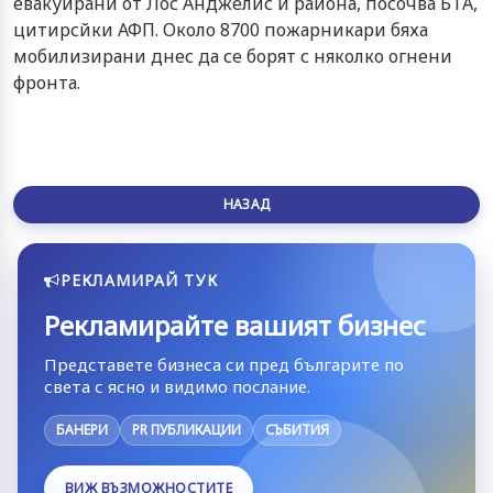
евакуирани от Лос Анджелис и района, посочва БТА,
цитирсйки АФП. Около 8700 пожарникари бяха
мобилизирани днес да се борят с няколко огнени
фронта.
НАЗАД
РЕКЛАМИРАЙ ТУК
Рекламирайте вашият бизнес
Представете бизнеса си пред българите по
света с ясно и видимо послание.
БАНЕРИ
PR ПУБЛИКАЦИИ
СЪБИТИЯ
ВИЖ ВЪЗМОЖНОСТИТЕ