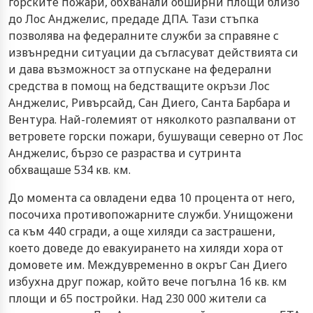
горските пожари, обхванали обширни площи близо
до Лос Анджелис, предаде ДПА. Тази стъпка
позволява на федералните служби за справяне с
извънредни ситуации да съгласуват действията си
и дава възможност за отпускане на федерални
средства в помощ на бедстващите окръзи Лос
Анджелис, Ривърсайд, Сан Диего, Санта Барбара и
Вентура. Най-големият от няколкото разпалвани от
ветровете горски пожари, бушуващи северно от Лос
Анджелис, бързо се разраства и сутринта
обхващаше 534 кв. км.
До момента са овладени едва 10 процента от него,
посочиха противопожарните служби. Унищожени
са към 440 сгради, а още хиляди са застрашени,
което доведе до евакуирането на хиляди хора от
домовете им. Междувременно в окръг Сан Диего
избухна друг пожар, който вече погълна 16 кв. км
площи и 65 постройки. Над 230 000 жители са