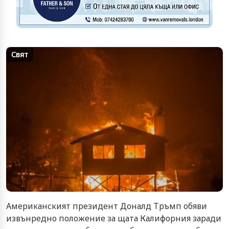
Свят
Американският президент Доналд Тръмп обяви
извънредно положение за щата Калифорния заради