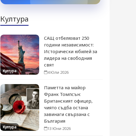
Култура
САЩ отбелязват 250
години независимост:
Исторически юбилей за
лидера на свободния
свят
Култура
4 Юли 2026
Паметта на майор
Франк Томпсън:
Британският офицер,
чиято съдба остана
завинаги свързана с
България
Култура
13 Юни 2026