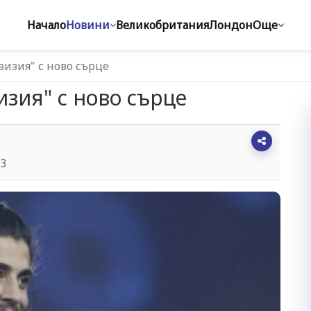
Начало
Новини
Великобритания
Лондон
Още
визия" с ново сърце
изия" с ново сърце
33