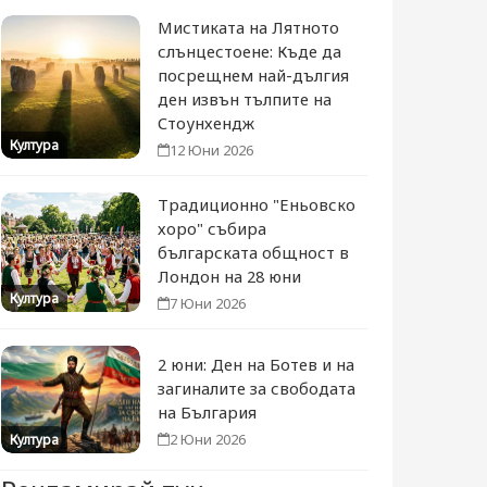
Мистиката на Лятното
слънцестоене: Къде да
посрещнем най-дългия
ден извън тълпите на
Стоунхендж
Култура
12 Юни 2026
Традиционно "Еньовско
хоро" събира
българската общност в
Лондон на 28 юни
Култура
7 Юни 2026
2 юни: Ден на Ботев и на
загиналите за свободата
на България
2 Юни 2026
Култура