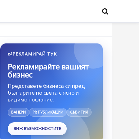
РЕКЛАМИРАЙ ТУК
Рекламирайте вашият
бизнес
Представете бизнеса си пред
българите по света с ясно и
видимо послание.
БАНЕРИ
PR ПУБЛИКАЦИИ
СЪБИТИЯ
ВИЖ ВЪЗМОЖНОСТИТЕ