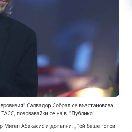
Евровизия" Салвадор Собрал се възстановява
АСС, позовавайки се на в. "Публико".
р Мигел Абекасис и допълни: „Той беше готов