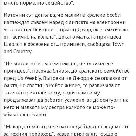
много нормално семейство".
Източникът допълва, че малките кралски особи
изглеждат съвсем наред с липсата на електронни
устройства. Всъщност, принц Джордж е омагьосан
от "всичко на колела", докато малката принцеса
Шарлот е обсебена от... принцеси, съобщава Town
and Country.
"Не мисля, че е съвсем наясно, че тя самата е
принцеса", посочва близък до кралското семейство
пред Us Weekly. Въпреки че Джордж се оплаква от
факта, че светът, в който живее, се различава от
този на приятелите му, родителите му
продължават да работят усилено, за да осигурят на
него и малката му сестра колкото се може по-
обикновен живот.
"Макар да смятат, че е важно да бъдат осведомени
за техния произход", казва приятелят, "също е