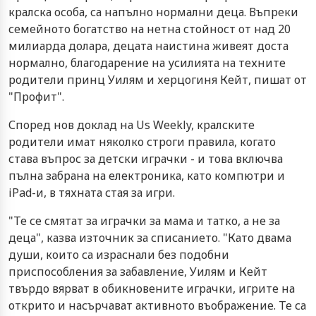
кралска особа, са напълно нормални деца. Въпреки
семейното богатство на нетна стойност от над 20
милиарда долара, децата наистина живеят доста
нормално, благодарение на усилията на техните
родители принц Уилям и херцогиня Кейт, пишат от
"Профит".
Според нов доклад на Us Weekly, кралските
родители имат няколко строги правила, когато
става въпрос за детски играчки - и това включва
пълна забрана на електроника, като компютри и
iPad-и, в тяхната стая за игри.
"Те се смятат за играчки за мама и татко, а не за
деца", казва източник за списанието. "Като двама
души, които са израснали без подобни
приспособления за забавление, Уилям и Кейт
твърдо вярват в обикновените играчки, игрите на
открито и насърчават активното въображение. Те са