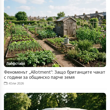
Лайфстайл
Феноменът „Allotment“: Защо британците чакат
с години за общинско парче земя
5 Юли 2026