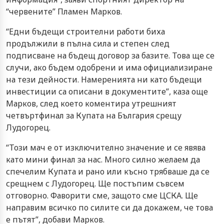
“червените” Пламен Марков.
“Едни бъдещи строителни работи биха
продължили в пълна сила и степен след
подписване на бъдещ договор за базите. Това ще се
случи, ако бъдем одобрени и има официализиране
на тези дейности. Намеренията ни като бъдещи
инвестиции са описани в документите”, каза още
Марков, след което коментира утрешният
четвъртфинал за Купата на България срещу
Лудогорец.
“Този мач е от изключително значение и се явява
като мини финал за нас. Много силно желаем да
спечелим Купата и рано или късно трябваше да се
срещнем с Лудогорец. Ще постъпим съвсем
отговорно. Фаворити сме, защото сме ЦСКА. Ще
направим всичко по силите си да докажем, че това
е пътят”, добави Марков.