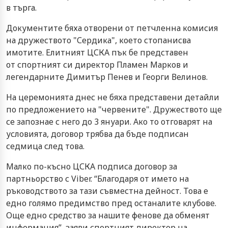
в търга.
Документите бяха отворени от петчленна комисия
на дружеството "Сердика", което стопанисва
имотите. Елитният ЦСКА пък бе представен
от спортният си директор Пламен Марков и
легендарните Димитър Пенев и Георги Велинов.
На церемонията днес не бяха представени детайли
по предложението на "червените". Дружеството ще
се запознае с него до 3 януари. Ако то отговарят на
условията, договор трябва да бъде подписан
седмица след това.
Малко по-късно ЦСКА подписа договор за
партньорство с Viber. “Благодаря от името на
ръководството за тази съвместна дейност. Това е
едно голямо предимство пред останалите клубове.
Още едно средство за нашите фенове да обменят
информация”, заяви спортният директор на