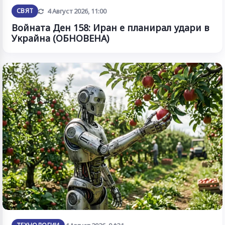
Обновена
СВЯТ
4 Август 2026, 11:00
Войната Ден 158: Иран е планирал удари в
Украйна (ОБНОВЕНА)