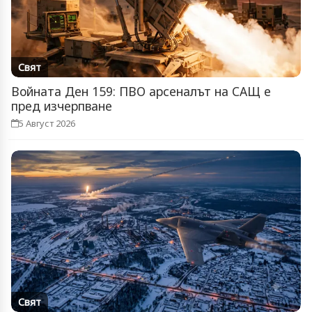
Свят
Войната Ден 159: ПВО арсеналът на САЩ е
пред изчерпване
5 Август 2026
Свят