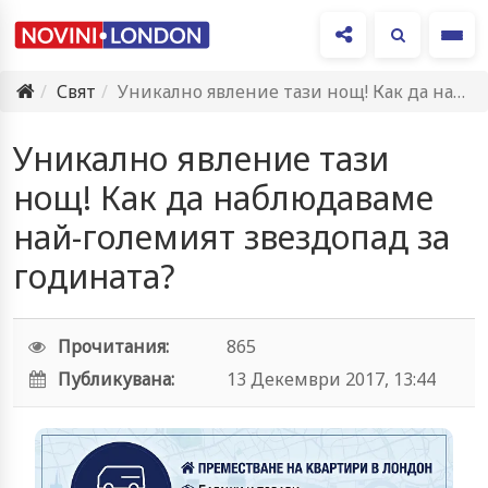
Ме
Свят
Уникално явление тази нощ! Как да наблюдаваме най-големият звездопад за…
Уникално явление тази
нощ! Как да наблюдаваме
най-големият звездопад за
годината?
Прочитания:
865
Публикувана:
13 Декември 2017, 13:44