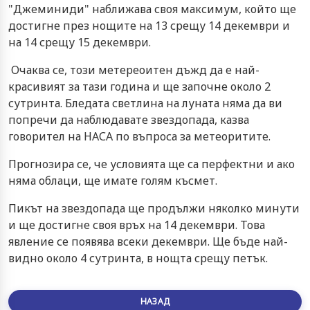
"Джеминиди" наближава своя максимум, който ще
достигне през нощите на 13 срещу 14 декември и
на 14 срещу 15 декември.
Очаква се, този метереоитен дъжд да е най-
красивият за тази година и ще започне около 2
сутринта. Бледата светлина на луната няма да ви
попречи да наблюдавате звездопада, казва
говорител на НАСА по въпроса за метеоритите.
Прогнозира се, че условията ще са перфектни и ако
няма облаци, ще имате голям късмет.
Пикът на звездопада ще продължи няколко минути
и ще достигне своя връх на 14 декември. Това
явление се появява всеки декември. Ще бъде най-
видно около 4 сутринта, в нощта срещу петък.
НАЗАД