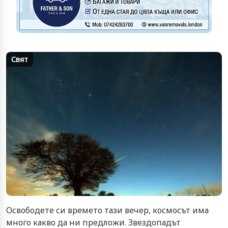
Свят
Освободете си времето тази вечер, космосът има
много какво да ни предложи. Звездопадът