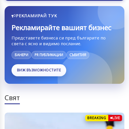
РЕКЛАМИРАЙ ТУК
Рекламирайте вашият бизнес
Представете бизнеса си пред българите по
света с ясно и видимо послание.
БАНЕРИ
PR ПУБЛИКАЦИИ
СЪБИТИЯ
ВИЖ ВЪЗМОЖНОСТИТЕ
Свят
BREAKING
LIVE