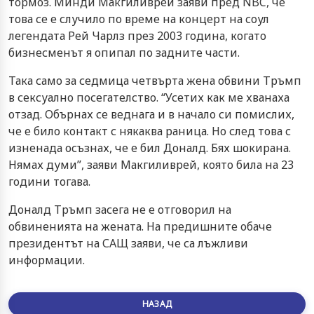
тормоз. Минди Макгиливрей заяви пред NBC, че
това се е случило по време на концерт на соул
легендата Рей Чарлз през 2003 година, когато
бизнесменът я опипал по задните части.
Така само за седмица четвърта жена обвини Тръмп
в сексуално посегателство. “Усетих как ме хванаха
отзад. Обърнах се веднага и в начало си помислих,
че е било контакт с някаква раница. Но след това с
изненада осъзнах, че е бил Доналд. Бях шокирана.
Нямах думи”, заяви Макгиливрей, която била на 23
години тогава.
Доналд Тръмп засега не е отговорил на
обвиненията на жената. На предишните обаче
президентът на САЩ заяви, че са лъжливи
информации.
НАЗАД