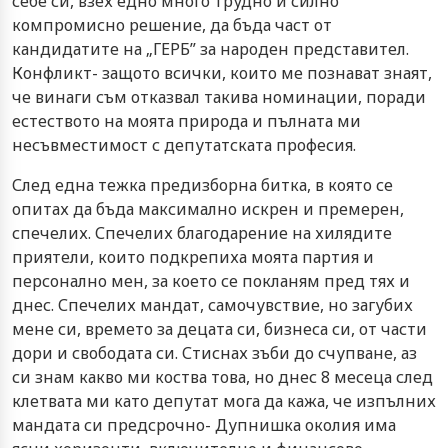
себе си, взех едно много трудно и силно
компромисно решение, да бъда част от
кандидатите на „ГЕРБ” за народен представител.
Конфликт- защото всички, които ме познават знаят,
че винаги съм отказвал такива номинации, поради
естеството на моята природа и пълната ми
несъвместимост с депутатската професия.
След една тежка предизборна битка, в която се
опитах да бъда максимално искрен и премерен,
спечелих. Спечелих благодарение на хилядите
приятели, които подкрепиха моята партия и
персонално мен, за което се покланям пред тях и
днес. Спечелих мандат, самочувствие, но загубих
мене си, времето за децата си, бизнеса си, от части
дори и свободата си. Стиснах зъби до счупване, аз
си знам какво ми коства това, но днес 8 месеца след
клетвата ми като депутат мога да кажа, че изпълних
мандата си предсрочно- Дупнишка околия има