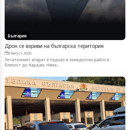
България
Дрон се взриви на българска територия
8 Август 2026
Летателният апарат е паднал в земеделски район в
близост до Кардам. Няма...