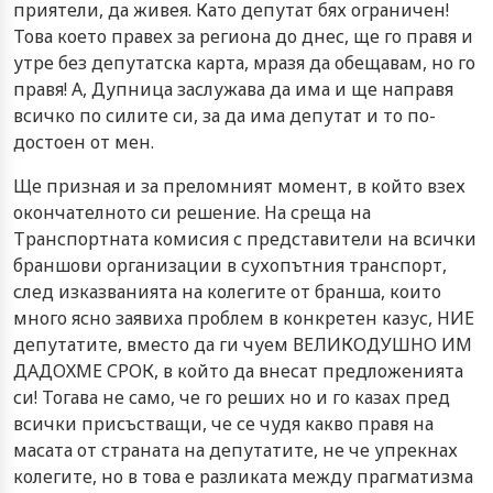
приятели, да живея. Като депутат бях ограничен!
Това което правех за региона до днес, ще го правя и
утре без депутатска карта, мразя да обещавам, но го
правя! А, Дупница заслужава да има и ще направя
всичко по силите си, за да има депутат и то по-
достоен от мен.
Ще призная и за преломният момент, в който взех
окончателното си решение. На среща на
Транспортната комисия с представители на всички
браншови организации в сухопътния транспорт,
след изказванията на колегите от бранша, които
много ясно заявиха проблем в конкретен казус, НИЕ
депутатите, вместо да ги чуем ВЕЛИКОДУШНО ИМ
ДАДОХМЕ СРОК, в който да внесат предложенията
си! Тогава не само, че го реших но и го казах пред
всички присъстващи, че се чудя какво правя на
масата от страната на депутатите, не че упрекнах
колегите, но в това е разликата между прагматизма