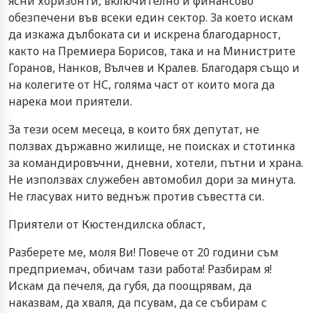
ясни хоризонти, включително и финансово
обезпечени във всеки един сектор. За което искам
да изкажа дълбоката си и искрена благодарност,
както на Премиера Борисов, така и на Министрите
Горанов, Нанков, Вълчев и Кралев. Благодаря също и
на колегите от НС, голяма част от които мога да
нарека мои приятели.
За тези осем месеца, в които бях депутат, не
ползвах държавно жилище, не поисках и стотинка
за командировъчни, дневни, хотели, пътни и храна.
Не използвах служебен автомобил дори за минута.
Не гласувах нито веднъж против съвестта си.
Приятели от Кюстендилска област,
Разберете ме, моля Ви! Повече от 20 години съм
предприемач, обичам тази работа! Разбирам я!
Искам да печеля, да губя, да поощрявам, да
наказвам, да хваля, да псувам, да се събирам с