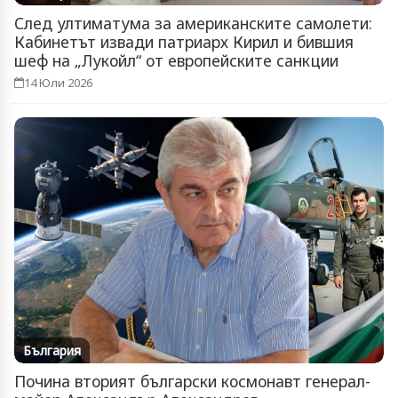
След ултиматума за американските самолети:
Кабинетът извади патриарх Кирил и бившия
шеф на „Лукойл“ от европейските санкции
14 Юли 2026
България
Почина вторият български космонавт генерал-