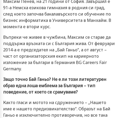
Максим Пенев, на 21 години от София. Завършил е
91-а Немска езикова гимназия в родния си град,
след което започва бакалавърското си обучение по
бизнес информатика в Университета в Манхайм. В
момента е втори курс.
Въпреки че живее в чужбина, Максим се старае да
поддържа връзката си с България жива. От февруари
2014-а e председател на „Бай Ганьо“, а от август –
част от организаторския екип на кариерното
изложение за българи в Германия BG Careers Fair
Germany.
Защо точно Бай Ганьо? Не е ли този литературен
образ една лоша емблема за България – тип
поведение, от което се срамуваме?
Както гласи и мотото на сдружението – „Нашето
име е нашето предизвикателство“. Образът на Бай
Ганьо е изключително противоречив, но все така