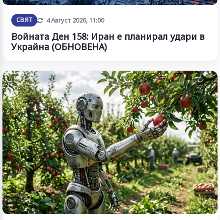
Обновена
СВЯТ
4 Август 2026, 11:00
Войната Ден 158: Иран е планирал удари в
Украйна (ОБНОВЕНА)