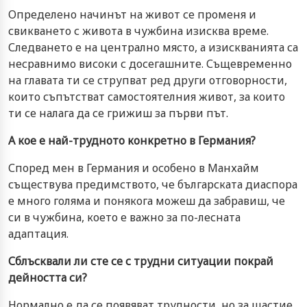
Определено начинът на живот се променя и
свикването с живота в чужбина изисква време.
Следването е на централно място, а изискванията са
несравнимо високи с досегашните. Същевременно
на главата ти се струпват ред други отговорности,
които съпътстват самостоятелния живот, за които
ти се налага да се грижиш за първи път.
А кое е най-трудното конкретно в Германия?
Според мен в Германия и особено в Манхайм
съществува предимството, че българската диаспора
е много голяма и понякога можеш да забравиш, че
си в чужбина, което е важно за по-лесната
адаптация.
Сблъсквали ли сте се с трудни ситуации покрай
дейността си?
Нормално е да се появяват трудности, но за щастие