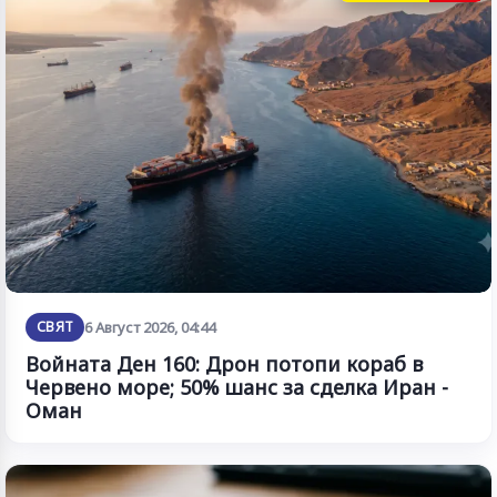
СВЯТ
6 Август 2026, 04:44
Войната Ден 160: Дрон потопи кораб в
Червено море; 50% шанс за сделка Иран -
Оман