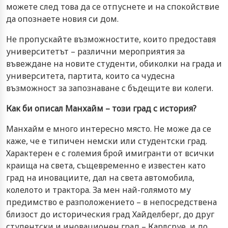
можете след това да се отпуснете и на спокойствие
да опознаете новия си дом.
Не пропускайте възможностите, които предоставя
университетът – различни мероприятия за
въвеждане на новите студенти, обиколки на града и
университета, партита, които са чудесна
възможност за запознаване с бъдещите ви колеги.
Как би описал Манхайм – този град с история?
Манхайм е много интересно място. Не може да се
каже, че е типичен немски или студентски град.
Характерен е с големия брой имигранти от всички
краища на света, същевременно е известен като
град на иновациите, дал на света автомобила,
колелото и трактора. За мен най-голямото му
предимство е разположението – в непосредствена
близост до историческия град Хайделберг, до друг
студентски и иновационен град – Карлсруе, и до