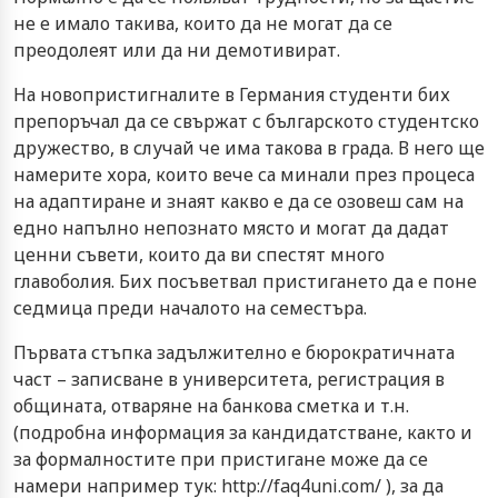
не е имало такива, които да не могат да се
преодолеят или да ни демотивират.
На новопристигналите в Германия студенти бих
препоръчал да се свържат с българското студентско
дружество, в случай че има такова в града. В него ще
намерите хора, които вече са минали през процеса
на адаптиране и знаят какво е да се озовеш сам на
едно напълно непознато място и могат да дадат
ценни съвети, които да ви спестят много
главоболия. Бих посъветвал пристигането да е поне
седмица преди началото на семестъра.
Първата стъпка задължително е бюрократичната
част – записване в университета, регистрация в
общината, отваряне на банкова сметка и т.н.
(подробна информация за кандидатстване, както и
за формалностите при пристигане може да се
намери например тук: http://faq4uni.com/ ), за да