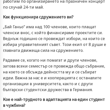
работим по организирането на празничен концерт
по случай 24-ти май.
Как функционира сдружението ви?
„Бай Ганьо“ има над 100 членове, които плащат
членски внос, с който финансираме проектите си.
Веднъж годишно се провеждат избори, на които се
избира управителният съвет. Този екип от 8 души е
главната движеща сила на сдружението.
Радваме се, когато ни помагат и други членове,
затова всеки семестър се провежда общо събрание,
на което се обсъжда дейността му и се събират
идеи. Важна за нас е и кооперацията с останалите
организации в университета, както и с други
български студентски дружества в Германия.
Кое е най-трудното в адаптацията на един студент
в чужбина?