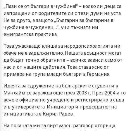
„Пази се от българи в чужбина!“ – колко ли деца са
изпращани от родителите си с тези думи на уста.
Не за друго, а защото „Българин за българина в
чужбина е чужденец…“, учи тъжната ни
емигрантска практика.
Това ужасяващо клише за народопсихологията ни
обаче не е задължително. Нещата всъщност могат
да бъдат точно обратните – всичко зависи само от
нас и от нашите действия. Това става ясно от
примера на група млади българи в Германия.
Идеята за сдружение на българските студенти в
Манхайм се заражда още през 2003 г. През 2004-а то
вече е официално учредено и регистрирано в съда
и в университета. Инициатор и председател на
инициативата е Кирил Радев.
На поканата ми за виртуален разговор отвръща