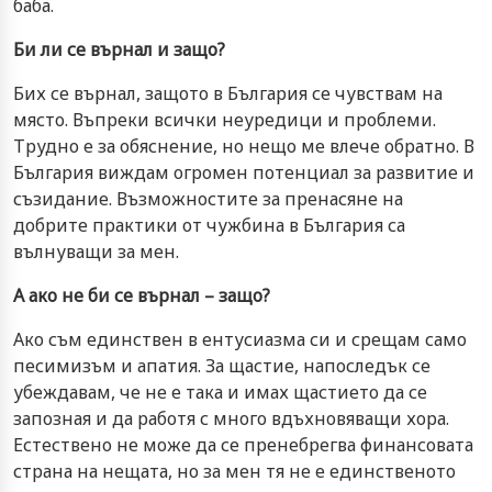
баба.
Би ли се върнал и защо?
Бих се върнал, защото в България се чувствам на
място. Въпреки всички неуредици и проблеми.
Трудно е за обяснение, но нещо ме влече обратно. В
България виждам огромен потенциал за развитие и
съзидание. Възможностите за пренасяне на
добрите практики от чужбина в България са
вълнуващи за мен.
А ако не би се върнал – защо?
Ако съм единствен в ентусиазма си и срещам само
песимизъм и апатия. За щастие, напоследък се
убеждавам, че не е така и имах щастието да се
запозная и да работя с много вдъхновяващи хора.
Естествено не може да се пренебрегва финансовата
страна на нещата, но за мен тя не е единственото