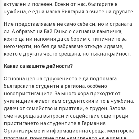
актуален и полезен. Всеки от нас, българите в
чужбина, е една малка България в очите на другите.
Ние представляваме не само себе си, но и страната
си. А образът на Бай Ганьо е сигнална лампичка,
която да ни напомня да се борим с типичните за
него черти, но без да забравяме откъде идваме,
което е другата често срещана, но тъжна крайност.
Какви са вашите дейности?
Основна цел на сдружението е да подпомага
българските студенти в региона, особено
новопристигащите. За много хора преходът от
училищния живот към студентския и то в чужбина,
далеч от семейство и приятели, е труден. Затова
сме насреща за въпроси и съдействие още преди
пристигането на студентите в Германия.
Организираме и информационна среща, менторска
програма, помагаме при намирането на жилище.