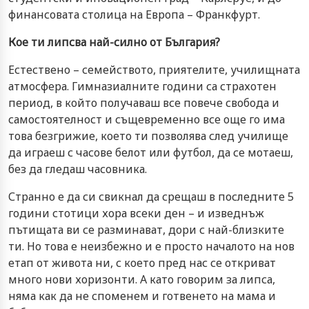
финансовата столица на Европа – Франкфурт.
Кое ти липсва най-силно от България?
Естествено – семейството, приятелите, училищната
атмосфера. Гимназиалните години са страхотен
период, в който получаваш все повече свобода и
самостоятелност и същевременно все още го има
това безгрижие, което ти позволява след училище
да играеш с часове белот или футбол, да се мотаеш,
без да гледаш часовника.
Странно е да си свикнал да срещаш в последните 5
години стотици хора всеки ден – и изведнъж
пътищата ви се разминават, дори с най-близките
ти. Но това е неизбежно и е просто началото на нов
етап от живота ни, с което пред нас се откриват
много нови хоризонти. А като говорим за липса,
няма как да не споменем и готвенето на мама и