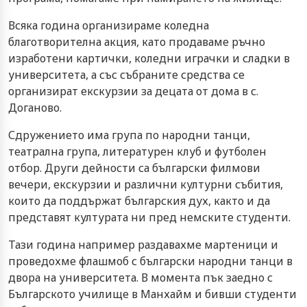
Всяка година организираме коледна
благотворителна акция, като продаваме ръчно
изработени картички, коледни играчки и сладки в
университета, а със събраните средства се
организират екскурзии за децата от дома в с.
Доганово.
Сдружението има група по народни танци,
театрална група, литературен клуб и футболен
отбор. Други дейности са български филмови
вечери, екскурзии и различни културни събития,
които да поддържат българския дух, както и да
представят културата ни пред немските студенти.
Тази година например раздавахме мартеници и
проведохме флашмоб с български народни танци в
двора на университета. В момента пък заедно с
Българското училище в Манхайм и бивши студенти