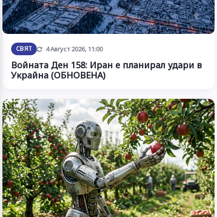
Обновена
СВЯТ
4 Август 2026, 11:00
Войната Ден 158: Иран е планирал удари в
Украйна (ОБНОВЕНА)