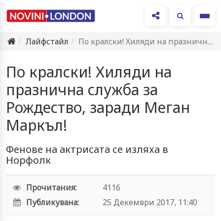
Ме
Лайфстайл
По кралски! Хиляди на празнична служба за Рождество, заради Меган…
По кралски! Хиляди на
празнична служба за
Рождество, заради Меган
Маркъл!
Фенове на актрисата се изляха в
Норфолк
Прочитания:
4116
Публикувана:
25 Декември 2017, 11:40