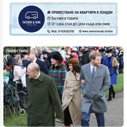
Лайфстайл