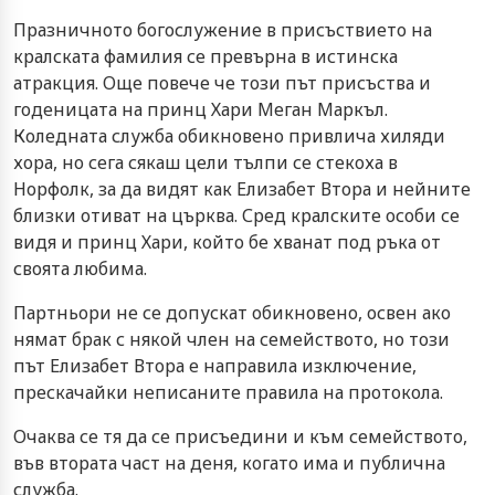
Празничното богослужение в присъствието на
кралската фамилия се превърна в истинска
атракция. Още повече че този път присъства и
годеницата на принц Хари Меган Маркъл.
Коледната служба обикновено привлича хиляди
хора, но сега сякаш цели тълпи се стекоха в
Норфолк, за да видят как Елизабет Втора и нейните
близки отиват на църква. Сред кралските особи се
видя и принц Хари, който бе хванат под ръка от
своята любима.
Партньори не се допускат обикновено, освен ако
нямат брак с някой член на семейството, но този
път Елизабет Втора е направила изключение,
прескачайки неписаните правила на протокола.
Очаква се тя да се присъедини и към семейството,
във втората част на деня, когато има и публична
служба.