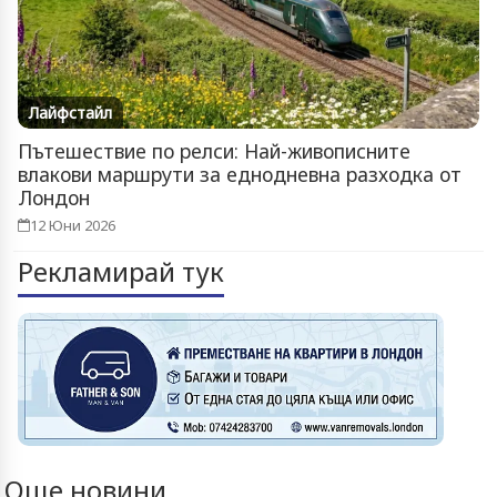
Лайфстайл
Пътешествие по релси: Най-живописните
влакови маршрути за еднодневна разходка от
Лондон
12 Юни 2026
Рекламирай тук
Още новини