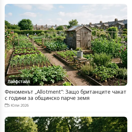
Лайфстайл
Феноменът „Allotment“: Защо британците чакат
с години за общинско парче земя
5 Юли 2026