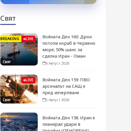
Свят
Войната Ден 160: Дрон
BREAKING
LIVE
потопи кораб в Червено
море; 50% шанс за
сделка Иран - Оман
Свят
6 Август 2026
Войната Ден 159: ПВО
LIVE
арсеналът на САЩ е
пред изчерпване
5 Август 2026
Свят
Войната Ден 158: Иран е
планирал удари в
Украйна (ОБНОВЕНА)