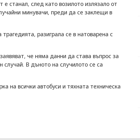
 е станал, след като возилото излязало от
случайни минувачи, преди да се заклещи в
трагедията, разиграла се в натоварена с
аявяват, че няма данни да става въпрос за
н случай. В дъното на случилото се са
ка на всички автобуси и тяхната техническа