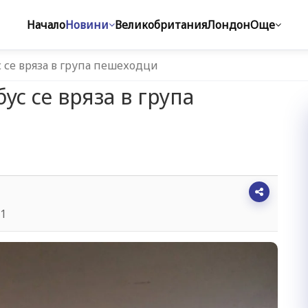
Начало
Новини
Великобритания
Лондон
Още
с се вряза в група пешеходци
ус се вряза в група
31