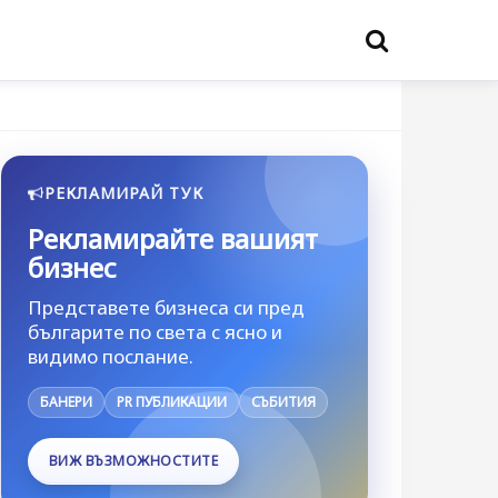
РЕКЛАМИРАЙ ТУК
Рекламирайте вашият
бизнес
Представете бизнеса си пред
българите по света с ясно и
видимо послание.
БАНЕРИ
PR ПУБЛИКАЦИИ
СЪБИТИЯ
ВИЖ ВЪЗМОЖНОСТИТЕ