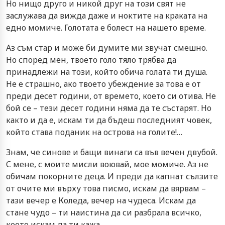
Но нищо друго и никой друг на този свят не
заслужава да вижда даже и ноктите на краката на
едно момиче. Голотата е болест на нашето време.
Аз съм стар и може би думите ми звучат смешно.
Но според мен, твоето голо тяло трябва да
принадлежи на този, който обича голата ти душа.
Не е страшно, ако твоето убеждение за това е от
преди десет години, от времето, което си отива. Не
бой се – тези десет години няма да те състарят. Но
както и да е, искам ти да бъдеш последният човек,
който става поданик на острова на голите!…
Знам, че синове и бащи винаги са във вечен двубой.
С мене, с моите мисли воювай, мое момиче. Аз не
обичам покорните деца. И преди да капнат сълзите
от очите ми върху това писмо, искам да вярвам –
тази вечер е Коледа, вечер на чудеса. Искам да
стане чудо – ти наистина да си разбрала всичко,
което искам да ти кажа.