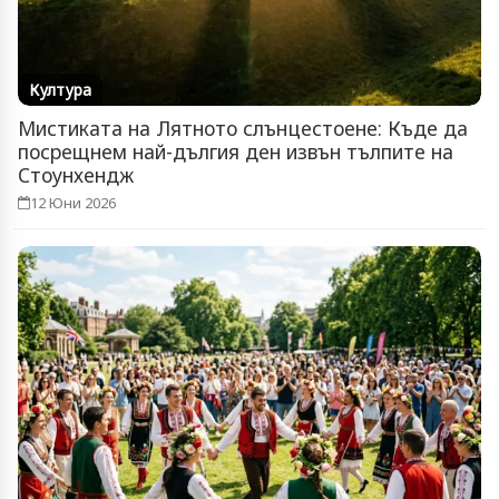
Култура
Мистиката на Лятното слънцестоене: Къде да
посрещнем най-дългия ден извън тълпите на
Стоунхендж
12 Юни 2026