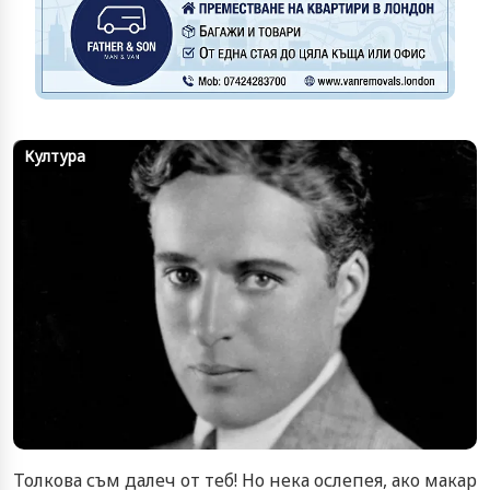
Култура
Толкова съм далеч от теб! Но нека ослепея, ако макар