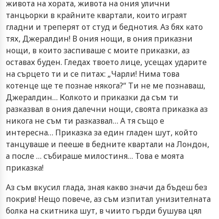
живота на хората, живота на ония улични
танцьорки в крайните квартали, които играят
гладни и треперят от студ и беднотия. Аз бях като
тях, Джералдин! В ония нощи, в ония приказни
нощи, в които заспиваше с моите приказки, аз
оставах буден. Гледах твоето лице, усещах ударите
на сърцето ти и се питах: „Чарли! Нима това
котенце ще те познае някога?“ Ти не ме познаваш,
Джералдин… Колкото и приказки да съм ти
разказвал в ония далечни нощи, своята приказка аз
никога не съм ти разказвал… А тя също е
интересна… Приказка за един гладен шут, който
танцуваше и пееше в бедните квартали на Лондон,
а после … събираше милостиня… Това е моята
приказка!
Аз съм вкусил глада, зная какво значи да бъдеш без
покрив! Нещо повече, аз съм изпитал унизителната
болка на скитника шут, в чиито гърди бушува цял