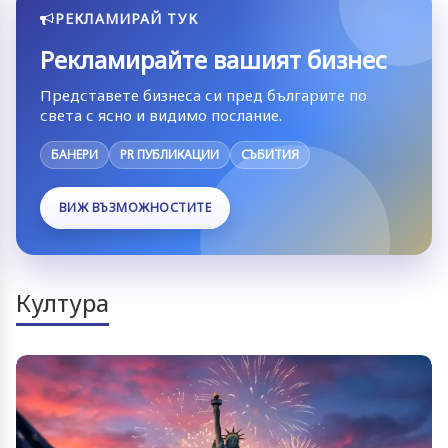
РЕКЛАМИРАЙ ТУК
Рекламирайте вашият бизнес
Представете бизнеса си пред българите по
света с ясно и видимо послание.
БАНЕРИ
PR ПУБЛИКАЦИИ
СЪБИТИЯ
ВИЖ ВЪЗМОЖНОСТИТЕ
Култура