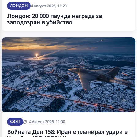
ЛОНДОН
4 Август 2026, 11:23
Лондон: 20 000 паунда награда за
заподозрян в убийство
Обновена
СВЯТ
4 Август 2026, 11:00
Войната Ден 158: Иран е планирал удари в