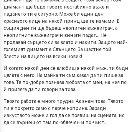
диамант ще бъде твоето нестабилно въже и
падането ти е сигурно. Може би един ден
красивото лице на някой принц ще те измами. В
същия ден ти ще бъдеш неопитен въжеиграч, а
неопитните въжеиграчи винаги падат… Не
продавай сърцето си за злато и накити. Защото най-
големият диамант е Слънцето. За щастие той
блести на лицето на всеки човек!
И когато някой ден се влюбиш в някой мъж, ти бъди
цялата с него. На майка ти съм казал да ти пише за
това. Тя по-добре познава любовта от мен, на нея по
й приляга да ти говори за това…
Твоята работа е много трудна. Аз знам това. Тялото
ти е покрито само с парче коприна. Заради
изкуството може и гол да се появиш на сцената, но
да се върнеш от там по-облечен и по-чист…