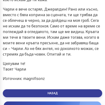
Чарли е вече остарял, Джералдин! Рано или късно,
вместо с бяла коприна за сцената, ти ще трябва да
се облечеш в черно, за да дойдеш на моя гроб. Сега
не искам да те безпокоя. Само от време на време се
поглеждай в огледалото, там ще ме видиш. Кръвта
ми тече в твоите вени. Искам даже тогава, когато в
моите вени кръвта пресъхне, да не забравяш баща
си – Чарли. Аз не бях ангел, но доколкото можах, се
стремях да бъда човек. Опитай и ти.
Целувам те!
Tвоят Чарли
Източник: magnifisonz
НАЗАД