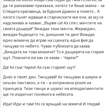
да ти разказвам приказки, когато ти беше малка – за
Спящата красавица, за будния дракон в полето… А
когато сънят идваше в старческите ми очи, аз му се
надсмивах и казвах: „Върви си! Аз спя с мечтите на
своята дъщеря!“ Виждах тези мечти, Жералдин,
виждах бъдещето ти, днешния ти ден! Виждах
едно момиче да играе на сцената, една фея да
танцува по небето. Чувах публиката да казва:
„Виждате ли това момиче? То е дъщерята на стария
шут. Помните ли как се казва – Чарли?“
Да! Аз съм Чарли! Аз съм старият шут!
Днес е твоят ден. Танцувай! Аз танцувах в широк и
окъсан панталон, а ти – в копринена рокля на
принцеса. Тези танци и шумът на аплодисментите
ще те издигнат понякога в небесата.
Иди! Иди и там! Но се връщай на земята! И гледай