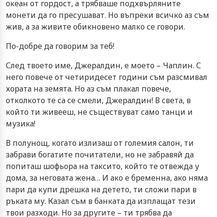
океан от гордост, а трябваше подхвърляните
монети да го пресушават. Но въпреки всичко аз съм
жив, а за живите обикновено малко се говори.
По-добре да говорим за теб!
След твоето име, Джералдин, е моето – Чаплин. С
него повече от четиридесет години съм разсмивал
хората на земята. Но аз съм плакал повече,
отколкото те са се смели, Джералдин! В света, в
който ти живееш, не съществуват само танци и
музика!
В полунощ, когато излизаш от големия салон, ти
забрави богатите почитатели, но не забравяй да
попиташ шофьора на таксито, който те отвежда у
дома, за неговата жена… И ако е бременна, ако няма
пари да купи дрешка на детето, ти сложи пари в
ръката му. Казал съм в банката да изплащат тези
твои разходи. Но за другите – ти трябва да