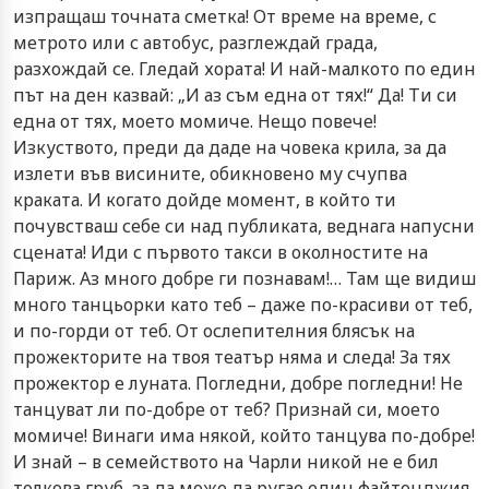
изпращаш точната сметка! От време на време, с
метрото или с автобус, разглеждай града,
разхождай се. Гледай хората! И най-малкото по един
път на ден казвай: „И аз съм една от тях!“ Да! Ти си
една от тях, моето момиче. Нещо повече!
Изкуството, преди да даде на човека крила, за да
излети във висините, обикновено му счупва
краката. И когато дойде момент, в който ти
почувстваш себе си над публиката, веднага напусни
сцената! Иди с първото такси в околностите на
Париж. Аз много добре ги познавам!… Там ще видиш
много танцьорки като теб – даже по-красиви от теб,
и по-горди от теб. От ослепителния блясък на
прожекторите на твоя театър няма и следа! За тях
прожектор е луната. Погледни, добре погледни! Не
танцуват ли по-добре от теб? Признай си, моето
момиче! Винаги има някой, който танцува по-добре!
И знай – в семейството на Чарли никой не е бил
толкова груб, за да може да ругае един файтонджия