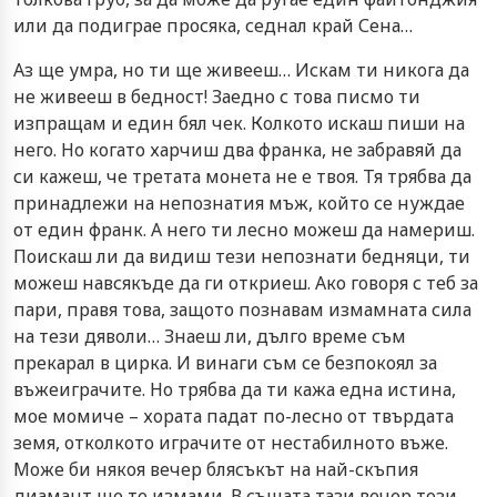
или да подиграе просяка, седнал край Сена…
Аз ще умра, но ти ще живееш… Искам ти никога да
не живееш в бедност! Заедно с това писмо ти
изпращам и един бял чек. Колкото искаш пиши на
него. Но когато харчиш два франка, не забравяй да
си кажеш, че третата монета не е твоя. Тя трябва да
принадлежи на непознатия мъж, който се нуждае
от един франк. А него ти лесно можеш да намериш.
Поискаш ли да видиш тези непознати бедняци, ти
можеш навсякъде да ги откриеш. Ако говоря с теб за
пари, правя това, защото познавам измамната сила
на тези дяволи… Знаеш ли, дълго време съм
прекарал в цирка. И винаги съм се безпокоял за
въжеиграчите. Но трябва да ти кажа една истина,
мое момиче – хората падат по-лесно от твърдата
земя, отколкото играчите от нестабилното въже.
Може би някоя вечер блясъкът на най-скъпия
диамант ще те измами. В същата тази вечер този