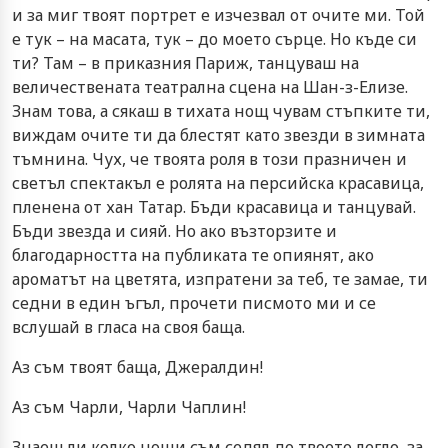
и за миг твоят портрет е изчезвал от очите ми. Той
е тук – на масата, тук – до моето сърце. Но къде си
ти? Там – в приказния Париж, танцуваш на
величествената театрална сцена на Шан-з-Елизе.
Знам това, а сякаш в тихата нощ чувам стъпките ти,
виждам очите ти да блестят като звезди в зимната
тъмнина. Чух, че твоята роля в този празничен и
светъл спектакъл е ролята на персийска красавица,
пленена от хан Татар. Бъди красавица и танцувай.
Бъди звезда и сияй. Но ако възторзите и
благодарността на публиката те опиянят, ако
ароматът на цветята, изпратени за теб, те замае, ти
седни в един ъгъл, прочети писмото ми и се
вслушай в гласа на своя баща.
Аз съм твоят баща, Джералдин!
Аз съм Чарли, Чарли Чаплин!
Знаеш ли колко нощи съм седял до твоето легло, за