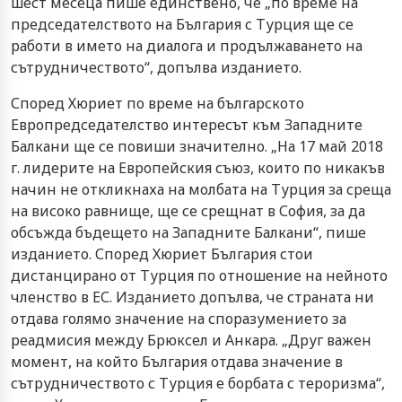
шест месеца пише единствено, че „по време на
председателството на България с Турция ще се
работи в името на диалога и продължаването на
сътрудничеството“, допълва изданието.
Според Хюриет по време на българското
Европредседателство интересът към Западните
Балкани ще се повиши значително. „На 17 май 2018
г. лидерите на Европейския съюз, които по никакъв
начин не откликнаха на молбата на Турция за среща
на високо равнище, ще се срещнат в София, за да
обсъжда бъдещето на Западните Балкани“, пише
изданието. Според Хюриет България стои
дистанцирано от Турция по отношение на нейното
членство в ЕС. Изданието допълва, че страната ни
отдава голямо значение на споразумението за
реадмисия между Брюксел и Анкара. „Друг важен
момент, на който България отдава значение в
сътрудничеството с Турция е борбата с тероризма“,