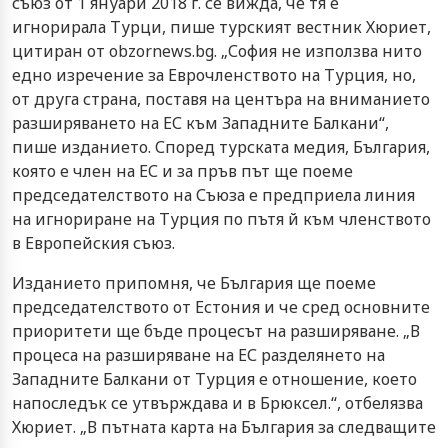
съюз от 1 януари 2018 г. се вижда, че тя е
игнорирала Турци, пише турският вестник Хюриет,
цитиран от obzornews.bg. „София не използва нито
едно изречение за Еврочленството на Турция, но,
от друга страна, поставя на центъра на вниманието
разширяването на ЕС към Западните Балкани“,
пише изданието. Според турската медия, България,
която е член на ЕС и за пръв път ще поеме
председателството на Съюза е предприела линия
на игнориране на Турция по пътя й към членството
в Европейския съюз.
Изданието припомня, че България ще поеме
председателството от Естония и че сред основните
приоритети ще бъде процесът на разширяване. „В
процеса на разширяване на ЕС разделянето на
Западните Балкани от Турция е отношение, което
напоследък се утвърждава и в Брюксел.“, отбелязва
Хюриет. „В пътната карта на България за следващите