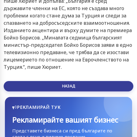
пише Хюриет и допълва: „България е сред
държавите членки на ЕС, която не създава много
проблеми когато стане дума за Турция и следи за
спазването на добросъседските взаимоотношения.
Изданието акцентира и върху думите на премиера
Бойко Борисов. „Миналата седмица българският
министър-председател Бойко Борисов заяви в едно
телевизионно предаване, че трябва да се изостави
лицемерието по отношение на Еврочленството на
Турция.“, пише Хюриет.
НАЗАД
РЕКЛАМИРАЙ ТУК
Рекламирайте вашият бизнес
Представете бизнеса си пред българите по
света с ясно и видимо послание.