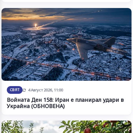
Обновена
СВЯТ
4 Август 2026, 11:00
Войната Ден 158: Иран е планирал удари в
Украйна (ОБНОВЕНА)