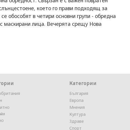
чна обредност. Свързан е с важен повратен
слънцестоене, което го прави подходящ за
 се обособят в четири основни групи - обредна
 с маскирани лица. Вечерята срещу Нова
гории
Категории
обритания
България
н
Европа
итно
Мнения
айл
Култура
но
Здраве
Спорт