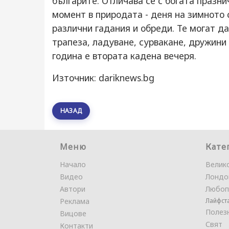
българите. Отличава се с богата празни
момент в природата - деня на зимното 
различни гадания и обреди. Те могат да
трапеза, ладуване, сурвакане, дружини
година е втората кадена вечеря.
Източник: dariknews.bg
НАЗАД
Меню
Кате
Начало
Велик
Видео
Лондо
Автори
Любоп
Реклама
Лайфст
Полез
Вицове
Свят
Контакти