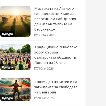
Мистиката на Лятното
слънцестоене: Къде да
посрещнем най-дългия
ден извън тълпите на
Стоунхендж
Култура
12 Юни 2026
Традиционно "Еньовско
хоро" събира
българската общност в
Лондон на 28 юни
Култура
7 Юни 2026
2 юни: Ден на Ботев и на
загиналите за свободата
на България
2 Юни 2026
Култура