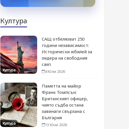
Култура
САЩ отбелязват 250
години независимост:
Исторически юбилей за
лидера на свободния
свят
Култура
4 Юли 2026
Паметта на майор
Франк Томпсън:
Британският офицер,
чиято съдба остана
завинаги свързана с
България
Култура
13 Юни 2026