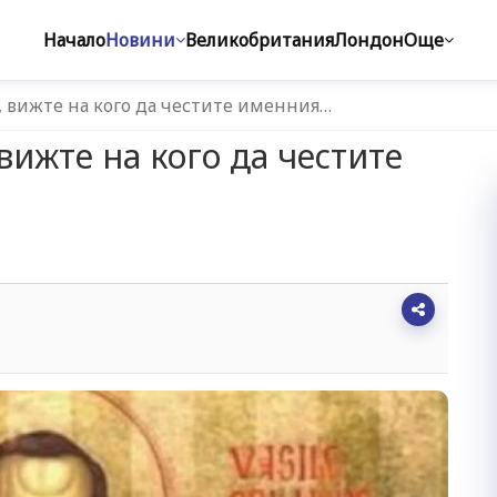
Начало
Новини
Великобритания
Лондон
Още
, вижте на кого да честите именния…
вижте на кого да честите