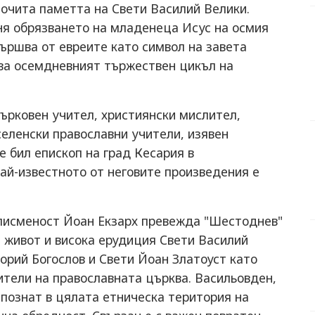
почита паметта на Свети Василий Велики.
я обрязването на младенеца Исус на осмия
вършва от евреите като символ на завета
ршва осемдневният тържествен цикъл на
ърковен учител, християнски мислител,
селенски православни учители, изявен
е бил епископ на град Кесария в
ай-известното от неговите произведения е
 писменост Йоан Екзарх превежда "Шестоднев"
и живот и висока ерудиция Свети Василий
горий Богослов и Свети Йоан Златоуст като
ители на православната църква. Васильовден,
 познат в цялата етническа територия на