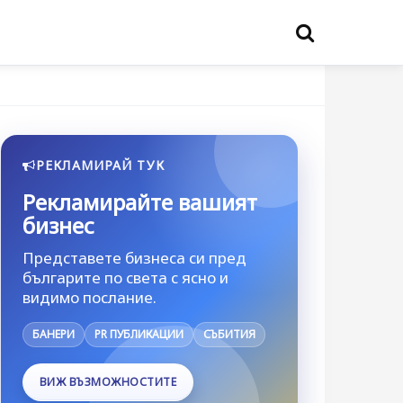
РЕКЛАМИРАЙ ТУК
Рекламирайте вашият
бизнес
Представете бизнеса си пред
българите по света с ясно и
видимо послание.
БАНЕРИ
PR ПУБЛИКАЦИИ
СЪБИТИЯ
ВИЖ ВЪЗМОЖНОСТИТЕ