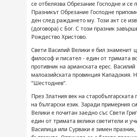
се отбелязва Обрезание Господне и се 
Празникът Обрезание Господне припомн
ден след раждането му. Този акт се из
(договора) с Бог. С този празник завъ
Рождество Христово.
Свети Василий Велики е бил знаменит ц
философ и писател - един от тримата в
противник на арианската ерес. Василий 
малоазийската провинция Кападокия. Н
"Шестоднев".
През Златния век на старобългарската
на български език. Заради примерния с
Велики е почитан заедно със Свети Гри
един от тримата велики светители и уч
Василица или Сурваки е зимен празник,