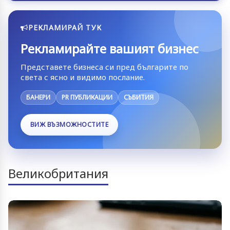
РЕКЛАМИРАЙ ТУК
Рекламирайте вашият бизнес
Представете бизнеса си пред българите по
света с ясно и видимо послание.
БАНЕРИ
PR ПУБЛИКАЦИИ
СЪБИТИЯ
ВИЖ ВЪЗМОЖНОСТИТЕ
Великобритания