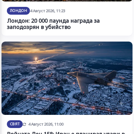
ЛОНДОН
4 Август 2026, 11:23
Лондон: 20 000 паунда награда за
заподозрян в убийство
Обновена
СВЯТ
4 Август 2026, 11:00
Войната Ден 158: Иран е планирал удари в