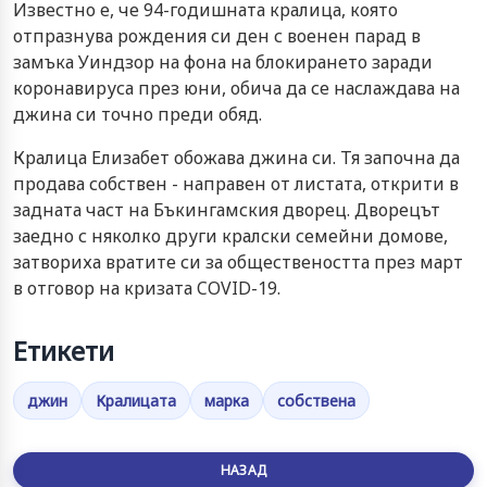
Известно е, че 94-годишната кралица, която
отпразнува рождения си ден с военен парад в
замъка Уиндзор на фона на блокирането заради
коронавируса през юни, обича да се наслаждава на
джина си точно преди обяд.
Кралица Елизабет обожава джина си. Тя започна да
продава собствен - направен от листата, открити в
задната част на Бъкингамския дворец. Дворецът
заедно с няколко други кралски семейни домове,
затвориха вратите си за обществеността през март
в отговор на кризата COVID-19.
Етикети
джин
Кралицата
марка
собствена
НАЗАД