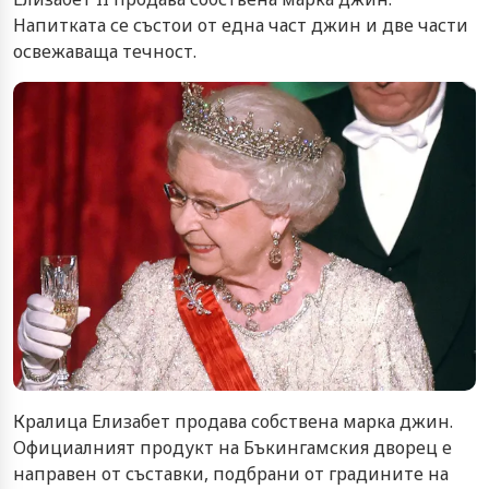
Напитката се състои от една част джин и две части
освежаваща течност.
Кралица Елизабет продава собствена марка джин.
Официалният продукт на Бъкингамския дворец е
направен от съставки, подбрани от градините на