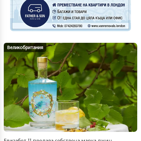
Великобритания
Елизабет II продава собствена марка джин.