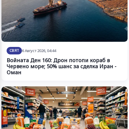
СВЯТ
6 Август 2026, 04:44
Войната Ден 160: Дрон потопи кораб в
Червено море; 50% шанс за сделка Иран -
Оман