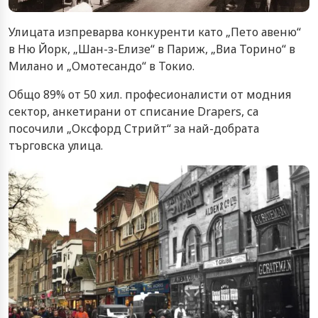
Улицата изпреварва конкуренти като „Пето авеню“
в Ню Йорк, „Шан-з-Елизе“ в Париж, „Виа Торино“ в
Милано и „Омотесандо“ в Токио.
Общо 89% от 50 хил. професионалисти от модния
сектор, анкетирани от списание Drapers, са
посочили „Оксфорд Стрийт“ за най-добрата
търговска улица.