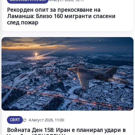
Рекорден опит за прекосяване на
Ламанша: Близо 160 мигранти спасени
след пожар
Обновена
СВЯТ
4 Август 2026, 11:00
Войната Ден 158: Иран е планирал удари в