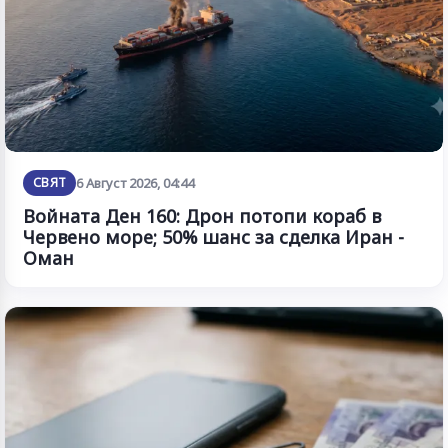
СВЯТ
6 Август 2026, 04:44
Войната Ден 160: Дрон потопи кораб в
Червено море; 50% шанс за сделка Иран -
Оман