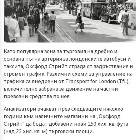
Като популярна зона за търговия на дребно и
основна пътна артерия за лондонските автобуси и
таксита, Оксфорд Стрийт страда от задръствания и
огромен трафик. Различни схеми за управление на
трафика са внедрени от Transport for London (TfL),
включително забрана за движение на частни
превозни средства по нея.
Анализатори очакват през следващите няколко
години към наличните магазини на „Оксфорд
Стрийт“ да бъдат добавени нови 250 хил. кв. фута
(над 23 хил. кв. м) търговски площи.