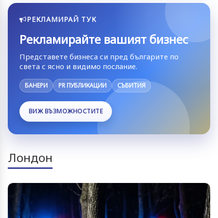
РЕКЛАМИРАЙ ТУК
Рекламирайте вашият бизнес
Представете бизнеса си пред българите по
света с ясно и видимо послание.
БАНЕРИ
PR ПУБЛИКАЦИИ
СЪБИТИЯ
ВИЖ ВЪЗМОЖНОСТИТЕ
Лондон