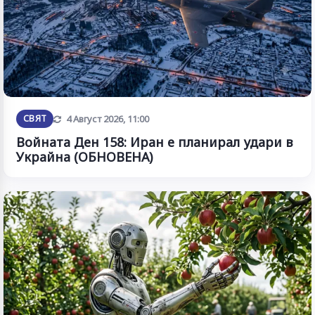
Обновена
СВЯТ
4 Август 2026, 11:00
Войната Ден 158: Иран е планирал удари в
Украйна (ОБНОВЕНА)