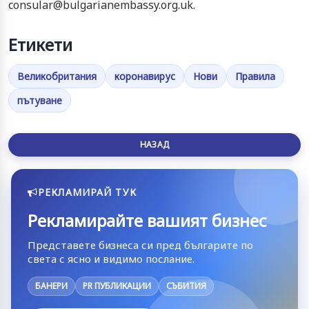
consular@bulgarianembassy.org.uk.
Етикети
Великобритания
коронавирус
Нови
Правила
пътуване
НАЗАД
РЕКЛАМИРАЙ ТУК
Рекламирайте вашият бизнес
Представете бизнеса си пред българите по
света с ясно и видимо послание.
БАНЕРИ
PR ПУБЛИКАЦИИ
СЪБИТИЯ