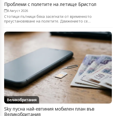
Проблеми с полетите на летище Бристол
8 Август 2026
Стотици пътници бяха засегнати от временното
преустановяване на полетите. Движението се
възстановява...
Великобритания
Sky пусна най-евтиния мобилен план във
Великобритания