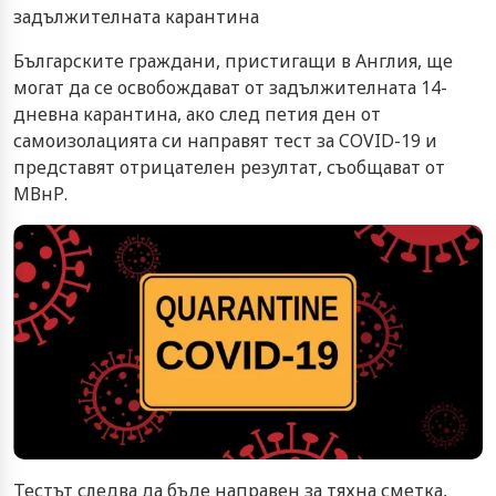
задължителната карантина
Българските граждани, пристигащи в Англия, ще
могат да се освобождават от задължителната 14-
дневна карантина, ако след петия ден от
самоизолацията си направят тест за COVID-19 и
представят отрицателен резултат, съобщават от
МВнР.
Тестът следва да бъде направен за тяхна сметка,